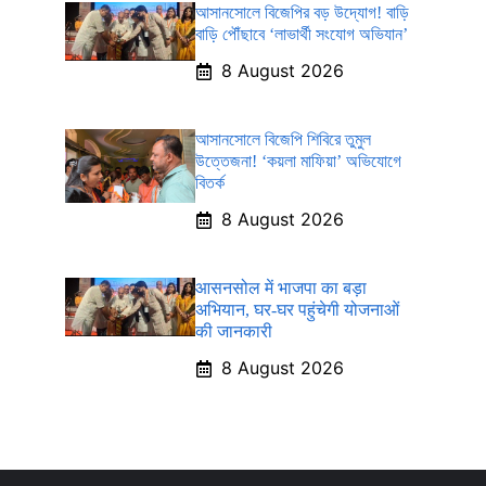
আসানসোলে বিজেপির বড় উদ্যোগ! বাড়ি
বাড়ি পৌঁছাবে ‘লাভার্থী সংযোগ অভিযান’
8 August 2026
আসানসোলে বিজেপি শিবিরে তুমুল
উত্তেজনা! ‘কয়লা মাফিয়া’ অভিযোগে
বিতর্ক
8 August 2026
आसनसोल में भाजपा का बड़ा
अभियान, घर-घर पहुंचेगी योजनाओं
की जानकारी
8 August 2026