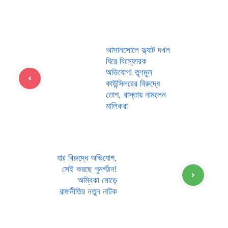
আসানসোলে ফ্ল্যাট দখল
ঘিরে বিস্ফোরক
অভিযোগ! তৃণমূল
কাউন্সিলরের বিরুদ্ধে
তোপ, রাস্তায় নামলেন
মালিকরা
যার বিরুদ্ধে অভিযোগ,
সেই করছে পুনর্গঠন!
অম্বিকা মোড়ে
রাজনীতির নতুন নাটক