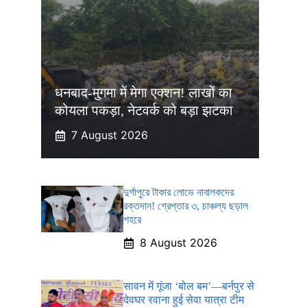
धनबाद-मुगमा में मेगा एक्शन! लाखों का
कोयला पकड़ा, नेटवर्क को बड़ा झटका
7 August 2026
দুর্গাপুরে টাকার লোভে নাবালকদের
রক্তদান! গ্রেপ্তার ৩, চাঞ্চল্য ছড়াল
শহরে
8 August 2026
सावन में गूंजा ‘बोल बम’—बर्नपुर से
देवघर रवाना हुई सेवा यात्रा टीम