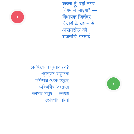
करता हूं, वही नगर
निगम में जाएगा” —
विधायक जितेंद्र
तिवारी के बयान से
आसनसोल की
राजनीति गरमाई
কে ছিলেন চন্দ্রনাথ রথ?
প্রাক্তন বায়ুসেনা
অফিসার থেকে শুভেন্দু
অধিকারীর ‘সবচেয়ে
ভরসার মানুষ’—হত্যায়
তোলপাড় বাংলা