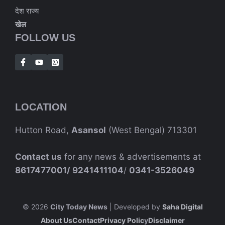
देश राज्य
खेल
FOLLOW US
LOCATION
Hutton Road,
Asansol
(West Bengal) 713301
Contact us
for any news & advertisements at
8617477001/
9241411104
/
0341-3526049
© 2026
City Today News
| Developed by
Saha Digital
About Us
Contact
Privacy Polic
Y
Disclaimer