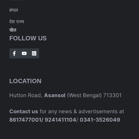
बंगाल
देश राज्य
खेल
FOLLOW US
LOCATION
Hutton Road,
Asansol
(West Bengal) 713301
Contact us
for any news & advertisements at
8617477001/
9241411104
/
0341-3526049