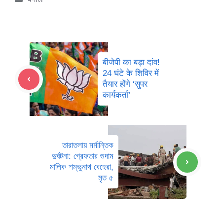
बीजेपी का बड़ा दांव!
24 घंटे के शिविर में
तैयार होंगे ‘सुपर
कार्यकर्ता’
তারাতলায় মর্মান্তিক
দুর্ঘটনা: গ্রেফতার গুদাম
মালিক শম্ভুনাথ বেহেরা,
মৃত ৫