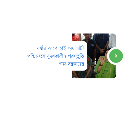
বর্ষার আগে হাই অ্যালার্ট!
পশ্চিমবঙ্গে যুদ্ধকালীন প্রস্তুতি
শুরু সরকারের