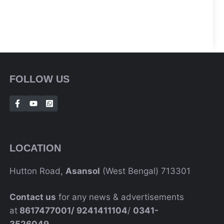
FOLLOW US
LOCATION
Hutton Road,
Asansol
(West Bengal) 713301
Contact us
for any news & advertisements
at
8617477001/
9241411104
/
0341-