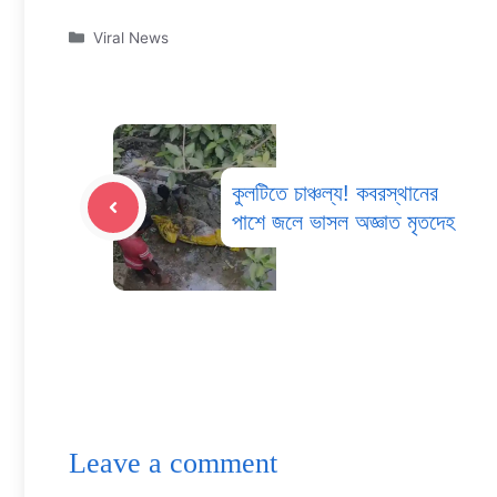
Categories
Viral News
কুলটিতে চাঞ্চল্য! কবরস্থানের
পাশে জলে ভাসল অজ্ঞাত মৃতদেহ
Leave a comment