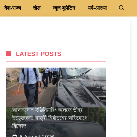
देश-राज्य
खेल
न्यूज बुलेटिन
धर्म-आस्था
LATEST POSTS
আসানসোল ইঞ্জিনিয়ারিং কলেজে তীব্র
উত্তেজনা! ছাত্রী নির্যাতনের অভিযোগে
বিক্ষোভ
6 August 2026