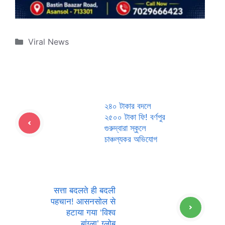
Categories
Viral News
২৪০ টাকার বদলে
২৫০০ টাকা ফি! বর্ণপুর
গুরুদ্বারা স্কুলে
চাঞ্চল্যকর অভিযোগ
सत्ता बदलते ही बदली
पहचान! आसनसोल से
हटाया गया ‘विश्व
बांग्ला’ ग्लोब