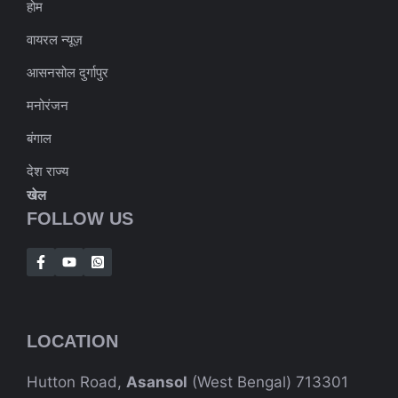
होम
वायरल न्यूज़
आसनसोल दुर्गापुर
मनोरंजन
बंगाल
देश राज्य
खेल
FOLLOW US
LOCATION
Hutton Road,
Asansol
(West Bengal) 713301