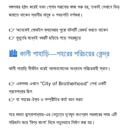
মঙ্গলবার হঠাৎ করেই যখন গ্লোব সরানোর কাজ শুরু হয়, তখনই সেখানে ভিড়
জমাতে থাকেন স্থানীয় মানুষ ও পথচলতি দর্শকরা।
👉 অনেকেই মোবাইল ক্যামেরায় পুরো ঘটনাটি রেকর্ড করতে থাকেন
👉 মুহূর্তের মধ্যেই খবরটি ছড়িয়ে পড়ে শহরজুড়ে
🏙️ কালী পাহাড়ি—শহরের পরিচয়ের কেন্দ্র
কালী পাহাড়ি দীর্ঘদিন ধরেই আসানসোলের অন্যতম পরিচয়বাহী স্থান।
👉 একসময় এখানে “City of Brotherhood” লেখা একটি
প্রবেশদ্বার ছিল
👉 যা শহরের ঐক্য ও সম্প্রীতির বার্তা বহন করত
পরে মমতা বন্দ্যোপাধ্যায়-এর নেতৃত্বে তৃণমূল কংগ্রেস সরকারের সময় এটি
পরিবর্তন করে ‘বিশ্ব বাংলা’ থিমে নতুনভাবে নির্মাণ করা হয়।