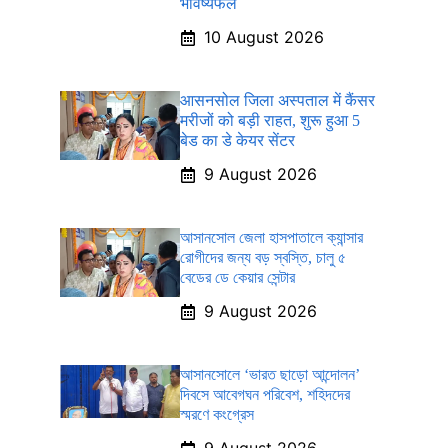
भविष्यफल
10 August 2026
आसनसोल जिला अस्पताल में कैंसर
मरीजों को बड़ी राहत, शुरू हुआ 5
बेड का डे केयर सेंटर
9 August 2026
আসানসোল জেলা হাসপাতালে ক্যান্সার
রোগীদের জন্য বড় স্বস্তি, চালু ৫
বেডের ডে কেয়ার সেন্টার
9 August 2026
আসানসোলে ‘ভারত ছাড়ো আন্দোলন’
দিবসে আবেগঘন পরিবেশ, শহিদদের
স্মরণে কংগ্রেস