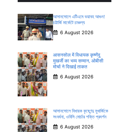
আসানসোলে এটিএমে ভয়াবহ আগুন!
চট্টার্জি মার্কেটে চাঞ্চল্য
6 August 2026
आसनसोल में विधायक कृष्णेंदु
मुखर्जी का भव्य सम्मान, ओबीसी
मोर्चा ने दिखाई ताकत
6 August 2026
আসানসোলে বিধায়ক কৃষ্ণেন্দু মুখার্জিকে
সংবর্ধনা, ওবিসি মোর্চার শক্তি প্রদর্শন
6 August 2026