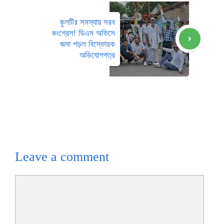
কুলটির সমস্যায় সরব
কংগ্রেস! ডিএম অফিসে
জমা পড়ল বিস্ফোরক
অভিযোগপত্র
Leave a comment
Comment