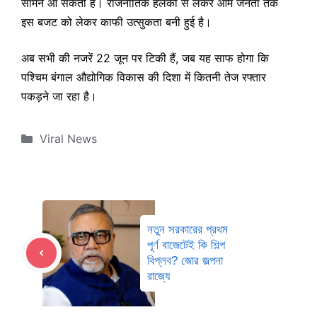
सामने आ सकती है। राजनीतिक हलकों से लेकर आम जनता तक
इस बजट को लेकर काफी उत्सुकता बनी हुई है।
अब सभी की नजरें 22 जून पर टिकी हैं, जब यह साफ होगा कि
पश्चिम बंगाल औद्योगिक विकास की दिशा में कितनी तेज रफ्तार
पकड़ने जा रहा है।
Categories
Viral News
নতুন সরকারের প্রথম
পূর্ণ বাজেটেই কি শিল্প
বিপ্লব? জোর জল্পনা
রাজ্যে