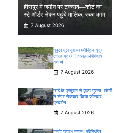
हीरापुर में जमीन पर टकराव—कोर्ट का
स्टे ऑर्डर लेकर पहुंचे मालिक, रुका काम
7 August 2026
পুকুরে ডুবে যুবকের মর্মান্তিক মৃত্যু,
শোকে স্তব্ধ চিত্তরঞ্জন-মিহিজাম
এলাকা
7 August 2026
छाई के प्रदूषण से फूटा गुस्सा! लोगों
ने डंपर रोककर किया जोरदार
प्रदर्शन
7 August 2026
ফ্লাই অ্যাশে দমবন্ধ পরিস্থিতি!