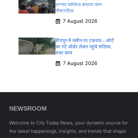
ডাম্পার আটকিয়ে রাস্তায় নামল
সাঁকতোড়িয়া
7 August 2026
हीरापुर में जमीन पर टकराव—कोर्ट
का स्टे ऑर्डर लेकर पहुंचे मालिक,
रुका काम
7 August 2026
NEWSROOM
Welcome to City Today News, your dynamic source for
the latest happenings, insights, and trends that shape