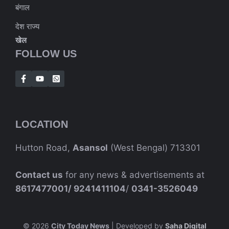
बंगाल
देश राज्य
खेल
FOLLOW US
LOCATION
Hutton Road,
Asansol
(West Bengal) 713301
Contact us
for any news & advertisements at
8617477001/
9241411104
/
0341-3526049
© 2026
City Today News
| Developed by
Saha Digital