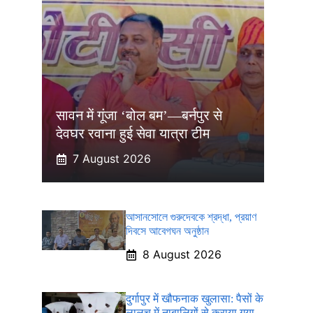
सावन में गूंजा ‘बोल बम’—बर्नपुर से
देवघर रवाना हुई सेवा यात्रा टीम
7 August 2026
আসানসোলে গুরুদেবকে শ্রদ্ধা, প্রয়াণ
দিবসে আবেগঘন অনুষ্ঠান
8 August 2026
दुर्गापुर में खौफनाक खुलासा: पैसों के
लालच में नाबालिगों से कराया गया