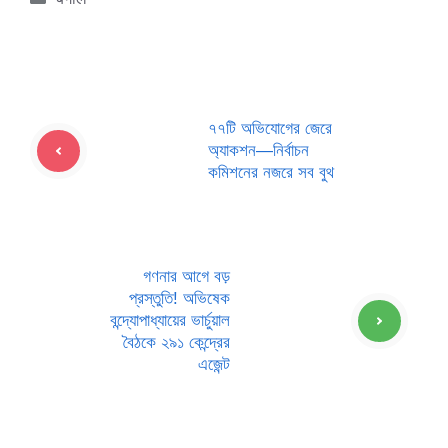
৭৭টি অভিযোগের জেরে
অ্যাকশন—নির্বাচন
কমিশনের নজরে সব বুথ
গণনার আগে বড়
প্রস্তুতি! অভিষেক
বন্দ্যোপাধ্যায়ের ভার্চুয়াল
বৈঠকে ২৯১ কেন্দ্রের
এজেন্ট