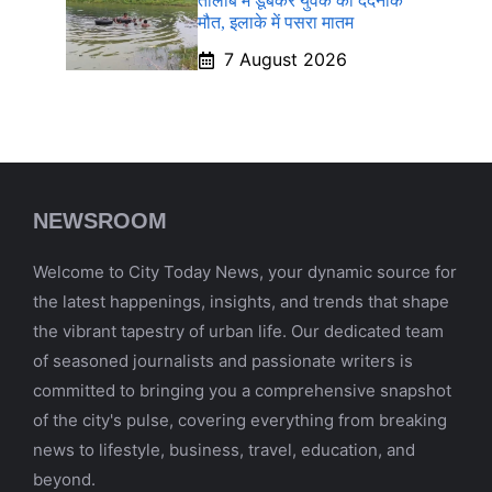
तालाब में डूबकर युवक की दर्दनाक
मौत, इलाके में पसरा मातम
7 August 2026
NEWSROOM
Welcome to City Today News, your dynamic source for
the latest happenings, insights, and trends that shape
the vibrant tapestry of urban life. Our dedicated team
of seasoned journalists and passionate writers is
committed to bringing you a comprehensive snapshot
of the city's pulse, covering everything from breaking
news to lifestyle, business, travel, education, and
beyond.