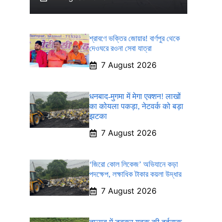
শ্রাবণে ভক্তির জোয়ার! বার্ণপুর থেকে
দেওঘরে রওনা সেবা যাত্রা
7 August 2026
धनबाद-मुगमा में मेगा एक्शन! लाखों
का कोयला पकड़ा, नेटवर्क को बड़ा
झटका
7 August 2026
‘জিরো কোল লিকেজ’ অভিযানে কড়া
পদক্ষেপ, লক্ষাধিক টাকার কয়লা উদ্ধার
7 August 2026