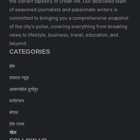
the vibrant tapestry of urban life. Our dedicated team
of seasoned journalists and passionate writers is
committed to bringing you a comprehensive snapshot
of the city's pulse, covering everything from breaking
news to lifestyle, business, travel, education, and
beyond.
CATEGORIES
होम
वायरल न्यूज़
आसनसोल दुर्गापुर
मनोरंजन
बंगाल
देश राज्य
खेल