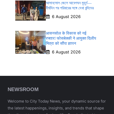
আসানসোল জেলে আবেগঘন মুহূর্ত—
দীর্ঘদিন পর পরিবারের সঙ্গে দেখা বন্দিদের
6 August 2026
आसनसोल के विकास को नई
रफ्तार! फोसबेक्की ने आयुक्त दिलीप
मित्रा को सौंपा ज्ञापन
6 August 2026
NEWSROOM
Welcome to City Today News, your dynamic source for
the latest happenings, insights, and trends that shape