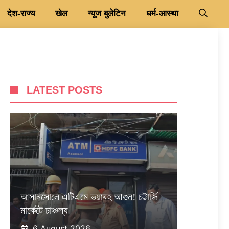
देश-राज्य
खेल
न्यूज बुलेटिन
धर्म-आस्था
LATEST POSTS
আসানসোলে এটিএমে ভয়াবহ আগুন! চট্টার্জি
মার্কেটে চাঞ্চল্য
6 August 2026