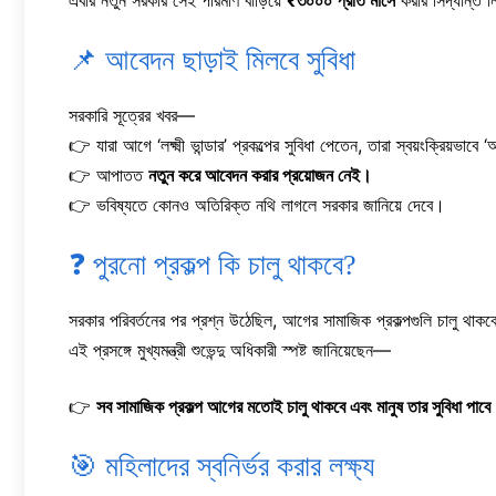
এবার নতুন সরকার সেই পরিমাণ বাড়িয়ে
₹৩০০০ প্রতি মাসে
করার সিদ্ধান্ত ন
📌 আবেদন ছাড়াই মিলবে সুবিধা
সরকারি সূত্রের খবর—
👉 যারা আগে ‘লক্ষ্মী ভান্ডার’ প্রকল্পের সুবিধা পেতেন, তারা স্বয়ংক্রিয়ভাবে ‘অ
👉 আপাতত
নতুন করে আবেদন করার প্রয়োজন নেই।
👉 ভবিষ্যতে কোনও অতিরিক্ত নথি লাগলে সরকার জানিয়ে দেবে।
❓ পুরনো প্রকল্প কি চালু থাকবে?
সরকার পরিবর্তনের পর প্রশ্ন উঠেছিল, আগের সামাজিক প্রকল্পগুলি চালু থাকব
এই প্রসঙ্গে মুখ্যমন্ত্রী শুভেন্দু অধিকারী স্পষ্ট জানিয়েছেন—
👉
সব সামাজিক প্রকল্প আগের মতোই চালু থাকবে এবং মানুষ তার সুবিধা পাব
🎯 মহিলাদের স্বনির্ভর করার লক্ষ্য