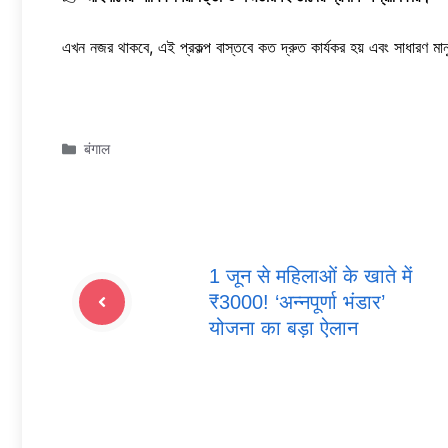
এখন নজর থাকবে, এই প্রকল্প বাস্তবে কত দ্রুত কার্যকর হয় এবং সাধারণ ম
Categories
बंगाल
1 जून से महिलाओं के खाते में
₹3000! ‘अन्नपूर्णा भंडार’
योजना का बड़ा ऐलान