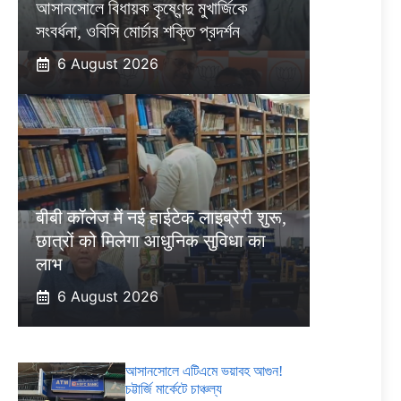
আসানসোলে বিধায়ক কৃষ্ণেন্দু মুখার্জিকে
সংবর্ধনা, ওবিসি মোর্চার শক্তি প্রদর্শন
6 August 2026
बीबी कॉलेज में नई हाईटेक लाइब्रेरी शुरू,
छात्रों को मिलेगा आधुनिक सुविधा का
लाभ
6 August 2026
আসানসোলে এটিএমে ভয়াবহ আগুন!
চট্টার্জি মার্কেটে চাঞ্চল্য