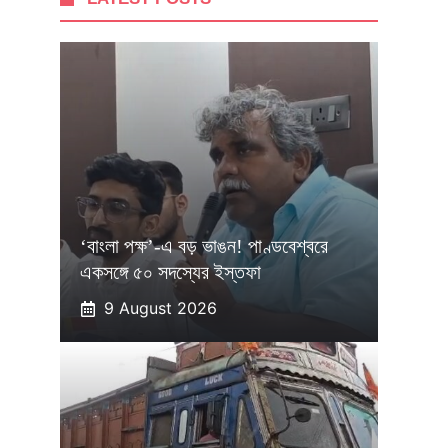
‘বাংলা পক্ষ’-এ বড় ভাঙন! পাণ্ডবেশ্বরে
একসঙ্গে ৫০ সদস্যের ইস্তফা
9 August 2026