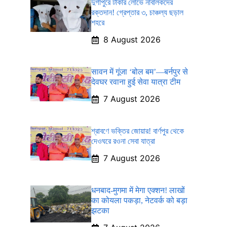
দুর্গাপুরে টাকার লোভে নাবালকদের
রক্তদান! গ্রেপ্তার ৩, চাঞ্চল্য ছড়াল
শহরে
8 August 2026
सावन में गूंजा ‘बोल बम’—बर्नपुर से
देवघर रवाना हुई सेवा यात्रा टीम
7 August 2026
শ্রাবণে ভক্তির জোয়ার! বার্ণপুর থেকে
দেওঘরে রওনা সেবা যাত্রা
7 August 2026
धनबाद-मुगमा में मेगा एक्शन! लाखों
का कोयला पकड़ा, नेटवर्क को बड़ा
झटका