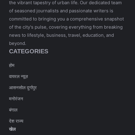
the vibrant tapestry of urban life. Our dedicated team
of seasoned journalists and passionate writers is
committed to bringing you a comprehensive snapshot
of the city's pulse, covering everything from breaking
news to lifestyle, business, travel, education, and
beyond.
CATEGORIES
होम
वायरल न्यूज़
आसनसोल दुर्गापुर
मनोरंजन
बंगाल
देश राज्य
खेल