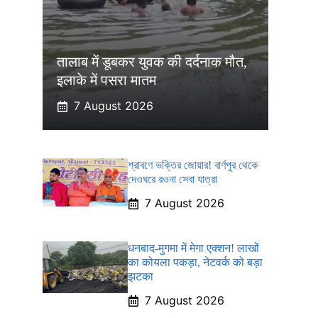
तालाब में डूबकर युवक की दर्दनाक मौत,
इलाके में पसरा मातम
7 August 2026
শ্রাবণে ভক্তির জোয়ার! বার্ণপুর থেকে
দেওঘরে রওনা সেবা যাত্রা
7 August 2026
धनबाद-मुगमा में मेगा एक्शन! लाखों
का कोयला पकड़ा, नेटवर्क को बड़ा
झटका
7 August 2026