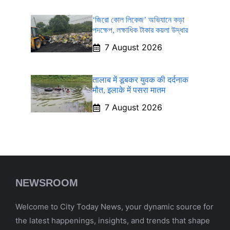
‘জিরো কোল লিকেজ’ অভিযানে কড়া
পদক্ষেপ, লক্ষাধিক টাকার কয়লা উদ্ধার
7 August 2026
तालाब में डूबकर युवक की दर्दनाक
मौत, इलाके में पसरा मातम
7 August 2026
NEWSROOM
Welcome to City Today News, your dynamic source for
the latest happenings, insights, and trends that shape