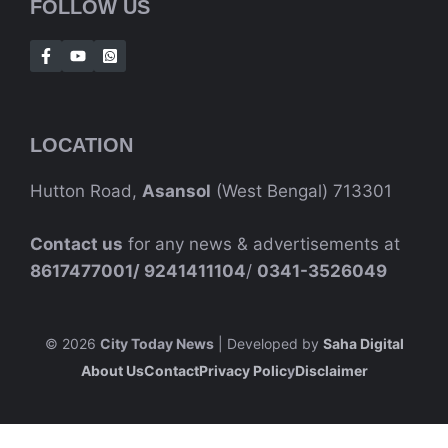
FOLLOW US
LOCATION
Hutton Road,
Asansol
(West Bengal) 713301
Contact us
for any news & advertisements at
8617477001/
9241411104
/
0341-3526049
© 2026
City Today News
| Developed by
Saha Digital
About Us
Contact
Privacy Polic
Y
Disclaimer