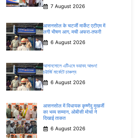
7 August 2026
आसनसोल के चटर्जी मार्केट एटीएम में
लगी भीषण आग, मची अफरा-तफरी
6 August 2026
আসানসোলে এটিএমে ভয়াবহ আগুন!
চট্টার্জি মার্কেটে চাঞ্চল্য
6 August 2026
आसनसोल में विधायक कृष्णेंदु मुखर्जी
का भव्य सम्मान, ओबीसी मोर्चा ने
दिखाई ताकत
6 August 2026