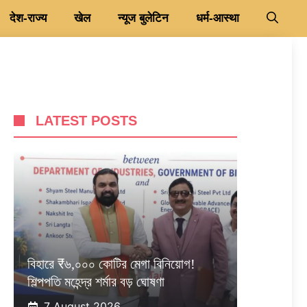
देश-राज्य
खेल
न्यूज बुलेटिन
धर्म-आस्था
LATEST POSTS
বিহারে ₹৬,০০০ কোটির মেগা বিনিয়োগ!
শিল্পপতি মহেন্দ্র শর্মার বড় ঘোষণা
7 August 2026