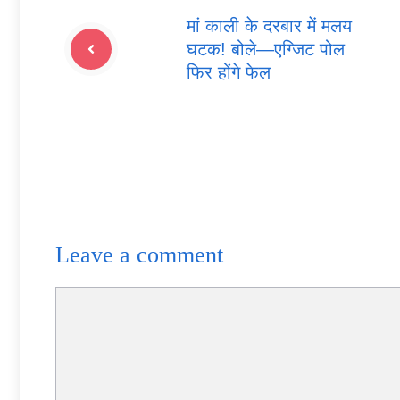
मां काली के दरबार में मलय
घटक! बोले—एग्जिट पोल
फिर होंगे फेल
Leave a comment
Comment