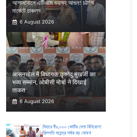
আসানসোলে এটিএমে ভয়াবহ আগুন! চট্টার্জি
মার্কেটে চাঞ্চল্য
6 August 2026
आसनसोल में विधायक कृष्णेंदु मुखर्जी का
भव्य सम्मान, ओबीसी मोर्चा ने दिखाई
ताकत
6 August 2026
বিহারে ₹৬,০০০ কোটির মেগা বিনিয়োগ!
শিল্পপতি মহেন্দ্র শর্মার বড় ঘোষণা