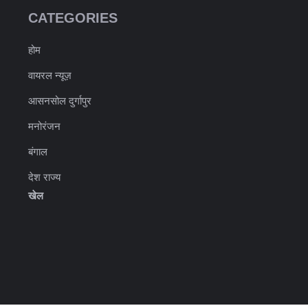
CATEGORIES
होम
वायरल न्यूज़
आसनसोल दुर्गापुर
मनोरंजन
बंगाल
देश राज्य
खेल