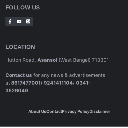
FOLLOW US
LOCATION
Hutton Road,
Asansol
(West Bengal) 713301
Contact us
for any news & advertisements
at
8617477001/
9241411104
/
0341-
3526049
About Us
Contact
Privacy Polic
Y
Disclaimer