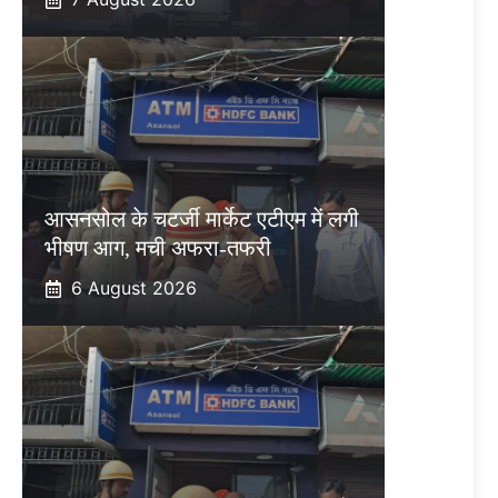
आसनसोल के चटर्जी मार्केट एटीएम में लगी
भीषण आग, मची अफरा-तफरी
6 August 2026