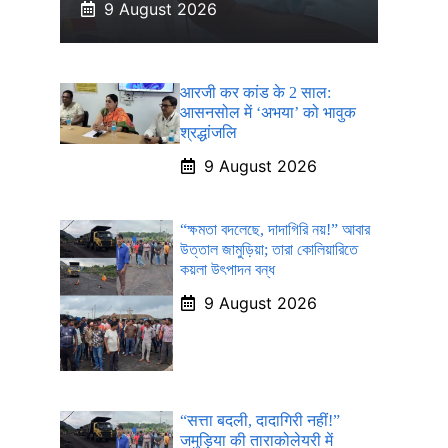
9 August 2026
आरजी कर कांड के 2 साल:
आसनसोल में ‘अभया’ को भावुक
श्रद्धांजलि
9 August 2026
“ক্ষমতা বদলেছে, দাদাগিরি নয়!” আবার
উত্তাল জামুড়িয়া; তারা কোলিয়ারিতে
কয়লা উৎপাদন বন্ধ
9 August 2026
“सत्ता बदली, दादागिरी नहीं!”
जमुड़िया की ताराकोलेयरी में