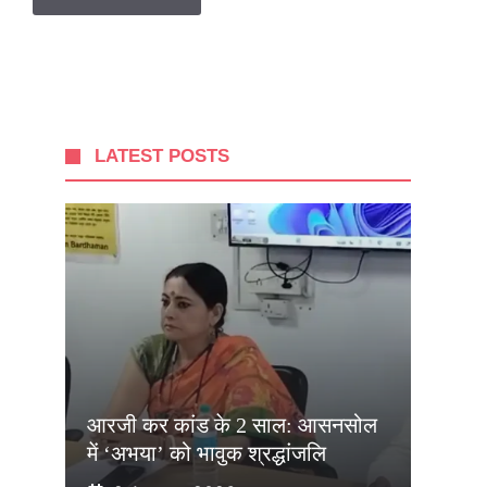
LATEST POSTS
आरजी कर कांड के 2 साल: आसनसोल
में ‘अभया’ को भावुक श्रद्धांजलि