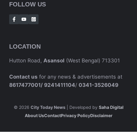
FOLLOW US
LOCATION
Hutton Road,
Asansol
(West Bengal) 713301
Contact us
for any news & advertisements at
8617477001/
9241411104
/
0341-3526049
© 2026
City Today News
| Developed by
Saha Digital
About Us
Contact
Privacy Polic
Y
Disclaimer