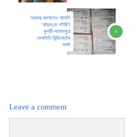
সরকার বদলালেও থামেনি
‘ঝাড়খণ্ড লটারি’!
কুলটি-সালানপুরে
বেআইনি সিন্ডিকেটের
দাপট
Leave a comment
Comment