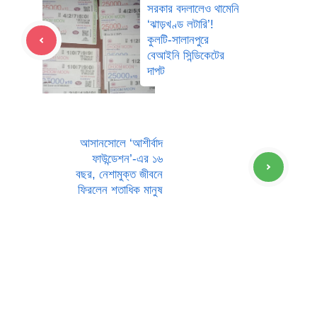
সরকার বদলালেও থামেনি
‘ঝাড়খণ্ড লটারি’!
কুলটি-সালানপুরে
বেআইনি সিন্ডিকেটের
দাপট
আসানসোলে ‘আশীর্বাদ
ফাউন্ডেশন’-এর ১৬
বছর, নেশামুক্ত জীবনে
ফিরলেন শতাধিক মানুষ