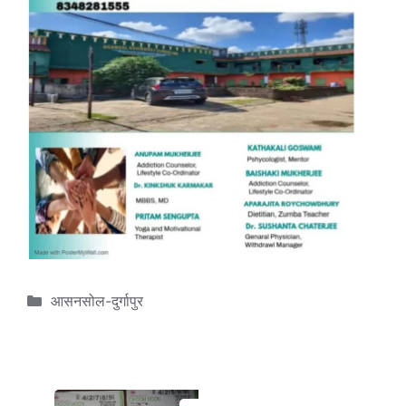
Categories
आसनसोल-दुर्गापुर