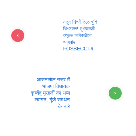
নতুন শিল্পনীতিতে খুশি
শিল্পমহল! মুখ্যমন্ত্রী
শুভেন্দু অধিকারীকে
ধন্যবাদ
FOSBECCI-র
आसनसोल उत्तर में
भाजपा विधायक
कृष्णेंदु मुखर्जी का भव्य
स्वागत, गूंजे समर्थन
के नारे