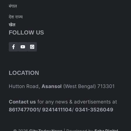
बंगाल
देश राज्य
खेल
FOLLOW US
LOCATION
Hutton Road,
Asansol
(West Bengal) 713301
Contact us
for any news & advertisements at
8617477001/
9241411104
/
0341-3526049
© 2026
City Today News
| Developed by
Saha Digital