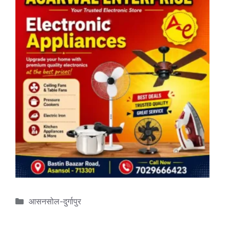
Categories
आसनसोल-दुर्गापुर