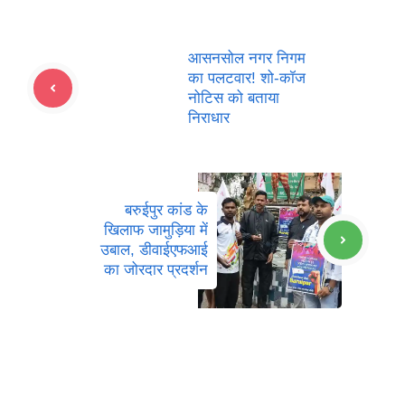
आसनसोल नगर निगम
का पलटवार! शो-कॉज
नोटिस को बताया
निराधार
बरुईपुर कांड के
खिलाफ जामुड़िया में
उबाल, डीवाईएफआई
का जोरदार प्रदर्शन