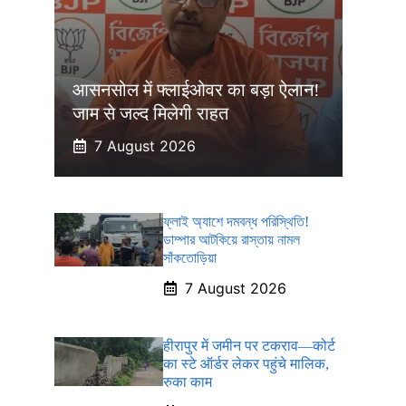
आसनसोल में फ्लाईओवर का बड़ा ऐलान!
जाम से जल्द मिलेगी राहत
7 August 2026
ফ্লাই অ্যাশে দমবন্ধ পরিস্থিতি!
ডাম্পার আটকিয়ে রাস্তায় নামল
সাঁকতোড়িয়া
7 August 2026
हीरापुर में जमीन पर टकराव—कोर्ट
का स्टे ऑर्डर लेकर पहुंचे मालिक,
रुका काम