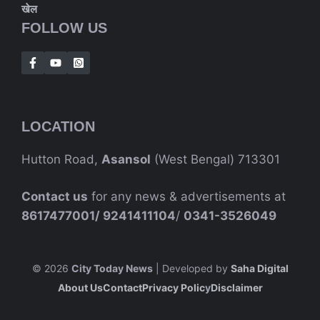
खेल
FOLLOW US
LOCATION
Hutton Road,
Asansol
(West Bengal) 713301
Contact us
for any news & advertisements at
8617477001/
9241411104
/
0341-3526049
© 2026
City Today News
| Developed by
Saha Digital
About Us
Contact
Privacy Polic
Y
Disclaimer