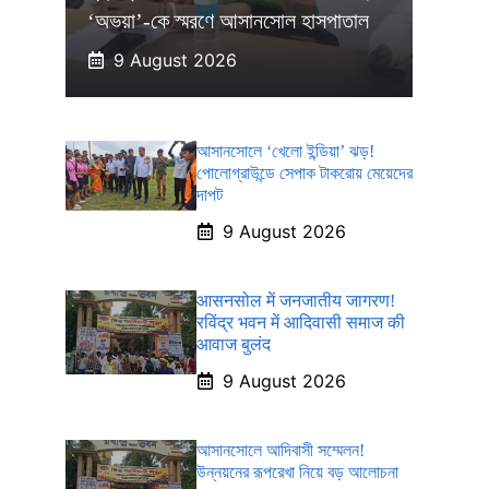
‘অভয়া’-কে স্মরণে আসানসোল হাসপাতাল
9 August 2026
আসানসোলে ‘খেলো ইন্ডিয়া’ ঝড়!
পোলোগ্রাউন্ডে সেপাক টাকরোয় মেয়েদের
দাপট
9 August 2026
आसनसोल में जनजातीय जागरण!
रविंद्र भवन में आदिवासी समाज की
आवाज बुलंद
9 August 2026
আসানসোলে আদিবাসী সম্মেলন!
উন্নয়নের রূপরেখা নিয়ে বড় আলোচনা