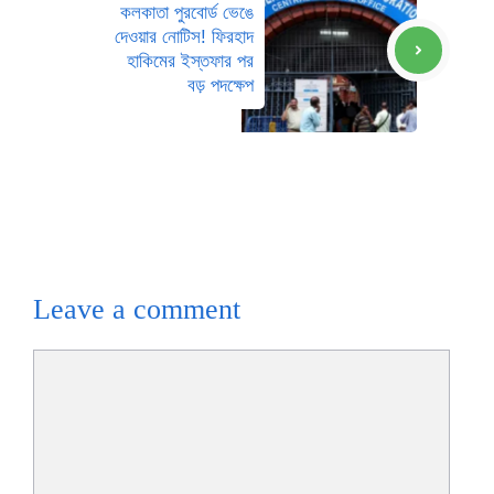
কলকাতা পুরবোর্ড ভেঙে
দেওয়ার নোটিস! ফিরহাদ
হাকিমের ইস্তফার পর
বড় পদক্ষেপ
Leave a comment
Comment