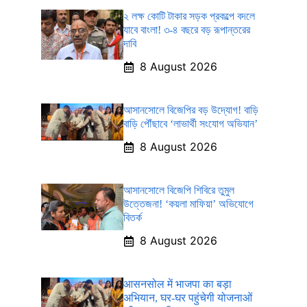
২ লক্ষ কোটি টাকার সড়ক প্রকল্পে বদলে
যাবে বাংলা! ৩-৪ বছরে বড় রূপান্তরের
দাবি
8 August 2026
আসানসোলে বিজেপির বড় উদ্যোগ! বাড়ি
বাড়ি পৌঁছাবে ‘লাভার্থী সংযোগ অভিযান’
8 August 2026
আসানসোলে বিজেপি শিবিরে তুমুল
উত্তেজনা! ‘কয়লা মাফিয়া’ অভিযোগে
বিতর্ক
8 August 2026
आसनसोल में भाजपा का बड़ा
अभियान, घर-घर पहुंचेगी योजनाओं