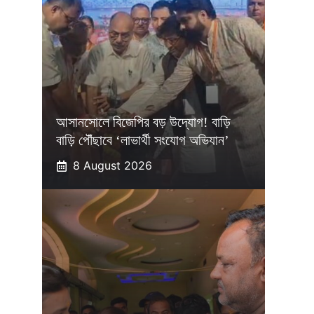
আসানসোলে বিজেপির বড় উদ্যোগ! বাড়ি
বাড়ি পৌঁছাবে ‘লাভার্থী সংযোগ অভিযান’
8 August 2026