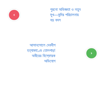
পুরনো অভিজ্ঞতা ও নতুন
মুখ—মন্দির পরিচালনায়
বড় বদল
আসানসোলে দেবদীপ
হত্যাকাণ্ডে তোলপাড়!
অধীরের বিস্ফোরক
অভিযোগ