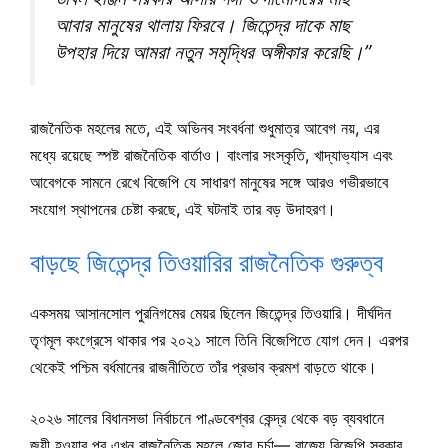
আবার মানুষের থালায় ফিরবে। জিতেন্দ্র দাকে মাছ
উপহার দিয়ে আমরা নতুন সমৃদ্ধির অঙ্গীকার করেছি।”
রাজনৈতিক মহলের মতে, এই অভিনব সংবর্ধনা শুধুমাত্র আবেগ নয়, এর
মধ্যে রয়েছে স্পষ্ট রাজনৈতিক বার্তাও। বাংলার সংস্কৃতি, খাদ্যাভ্যাস এবং
আবেগকে সামনে রেখে বিজেপি যে সাধারণ মানুষের সঙ্গে আরও গভীরভাবে
সংযোগ স্থাপনের চেষ্টা করছে, এই ঘটনাই তার বড় উদাহরণ।
বাড়ছে জিতেন্দ্র তিওয়ারির রাজনৈতিক গুরুত্ব
একসময় আসানসোল পুরনিগমের মেয়র ছিলেন জিতেন্দ্র তিওয়ারি। দীর্ঘদিন
তৃণমূল কংগ্রেসে থাকার পর ২০২১ সালে তিনি বিজেপিতে যোগ দেন। এরপর
থেকেই পশ্চিম বর্ধমানের রাজনীতিতে তাঁর প্রভাব ক্রমশ বাড়তে থাকে।
২০২৬ সালের বিধানসভা নির্বাচনে পাণ্ডবেশ্বর কেন্দ্র থেকে বড় ব্যবধানে
জয়ী হওয়ার পর এখন রাজনৈতিক মহলে জোর চর্চা— রাজ্যে বিজেপি সরকার