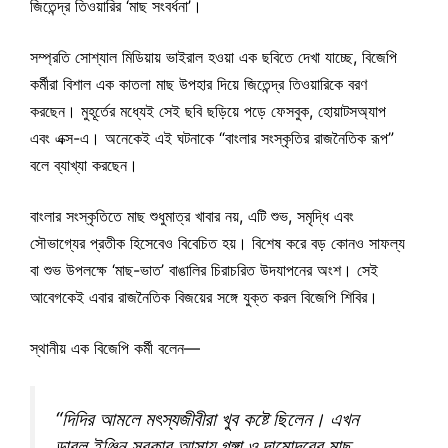
জিতেন্দ্র তিওয়ারির ‘মাছ সংবর্ধনা’।
সম্প্রতি সোশ্যাল মিডিয়ায় ভাইরাল হওয়া এক ছবিতে দেখা যাচ্ছে, বিজেপি
কর্মীরা বিশাল এক কাতলা মাছ উপহার দিয়ে জিতেন্দ্র তিওয়ারিকে বরণ
করছেন। মুহূর্তের মধ্যেই সেই ছবি ছড়িয়ে পড়ে ফেসবুক, হোয়াটসঅ্যাপ
এবং এক্স-এ। অনেকেই এই ঘটনাকে “বাংলার সংস্কৃতির রাজনৈতিক রূপ”
বলে ব্যাখ্যা করছেন।
বাংলার সংস্কৃতিতে মাছ শুধুমাত্র খাবার নয়, এটি শুভ, সমৃদ্ধি এবং
সৌভাগ্যের প্রতীক হিসেবেও বিবেচিত হয়। বিশেষ করে বড় কোনও সাফল্য
বা শুভ উপলক্ষে ‘মাছ-ভাত’ বাঙালির চিরাচরিত উদযাপনের অংশ। সেই
আবেগকেই এবার রাজনৈতিক বিজয়ের সঙ্গে যুক্ত করল বিজেপি শিবির।
স্থানীয় এক বিজেপি কর্মী বলেন—
“দিদির আমলে মৎস্যজীবীরা খুব কষ্টে ছিলেন। এখন
ডাবল ইঞ্জিন সরকার আসায় গঙ্গা ও দামোদরের মাছ