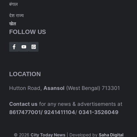
बंगाल
देश राज्य
खेल
FOLLOW US
LOCATION
Hutton Road,
Asansol
(West Bengal) 713301
Contact us
for any news & advertisements at
8617477001/
9241411104
/
0341-3526049
© 2026
City Today News
| Developed by
Saha Digital