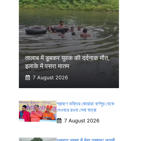
तालाब में डूबकर युवक की दर्दनाक मौत,
इलाके में पसरा मातम
7 August 2026
শ্রাবণে ভক্তির জোয়ার! বার্ণপুর থেকে
দেওঘরে রওনা সেবা যাত্রা
7 August 2026
धनबाद-मुगमा में मेगा एक्शन! लाखों