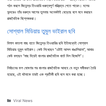
গঠন করলে জিতেন্দ্র তিওয়ারি গুরুত্বপূর্ণ মন্ত্রিত্ব পেতে পারেন। দলের
অন্দরেও তাঁর গুরুত্ব আগের তুলনায় অনেকটাই বেড়েছে বলে মনে করছেন
রাজনৈতিক বিশ্লেষকরা।
সোশ্যাল মিডিয়ায় তুমুল ভাইরাল ছবি
বিশাল কাতলা মাছ হাতে জিতেন্দ্র তিওয়ারির ছবি ইতিমধ্যেই সোশ্যাল
মিডিয়ায় তুমুল ভাইরাল। কেউ লিখেছেন “এটাই আসল বাঙালিয়ানা”, আবার
কেউ বলছেন “মাছ দিয়েই বাংলার রাজনৈতিক বার্তা দিল বিজেপি”।
নির্বাচনের ফল ঘোষণার পর বাংলার রাজনৈতিক আবহে যে নতুন সমীকরণ তৈরি
হয়েছে, এই ঘটনাকে তারই এক প্রতীকী ছবি বলে মনে করা হচ্ছে।
Categories
Viral News