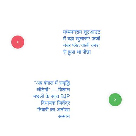
मध्यमग्राम शूटआउट
में बड़ा खुलासा! फर्जी
नंबर प्लेट वाली कार
से हुआ था पीछा
“अब बंगाल में समृद्धि
लौटेगी” — विशाल
मछली के साथ BJP
विधायक जितेंद्र
तिवारी का अनोखा
सम्मान