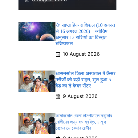
🔯 साप्ताहिक राशिफल (10 अगस्त
से 16 अगस्त 2026) – ज्योतिष
अनुसार 12 राशियों का विस्तृत
भविष्यफल
10 August 2026
आसनसोल जिला अस्पताल में कैंसर
मरीजों को बड़ी राहत, शुरू हुआ 5
बेड का डे केयर सेंटर
9 August 2026
আসানসোল জেলা হাসপাতালে ক্যান্সার
রোগীদের জন্য বড় স্বস্তি, চালু ৫
বেডের ডে কেয়ার সেন্টার