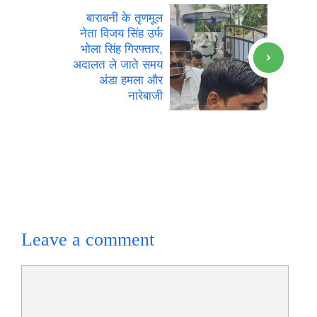
बाराबनी के तृणमूल
नेता विजय सिंह उर्फ
भोला सिंह गिरफ्तार,
अदालत ले जाते समय
अंडा हमला और
नारेबाजी
Leave a comment
Comment