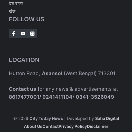
देश राज्य
खेल
FOLLOW US
LOCATION
Hutton Road,
Asansol
(West Bengal) 713301
Contact us
for any news & advertisements at
8617477001/
9241411104
/
0341-3526049
© 2026
City Today News
| Developed by
Saha Digital
About Us
Contact
Privacy Polic
Y
Disclaimer