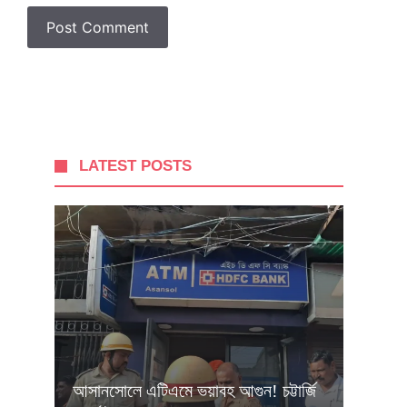
LATEST POSTS
আসানসোলে এটিএমে ভয়াবহ আগুন! চট্টার্জি