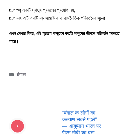
👉 শুধু একটি স্বাস্থ্য প্রকল্পের প্রয়োগ নয়,
👉 বরং এটি একটি বড় সামাজিক ও রাজনৈতিক পরিবর্তনের সূচনা
এখন দেখার বিষয়, এই প্রকল্প বাস্তবে কতটা মানুষের জীবনে পরিবর্তন আনতে
পারে।
Categories
बंगाल
“बंगाल के लोगों का
कल्याण सबसे पहले”
— आयुष्मान भारत पर
पीएम मोदी का बड़ा