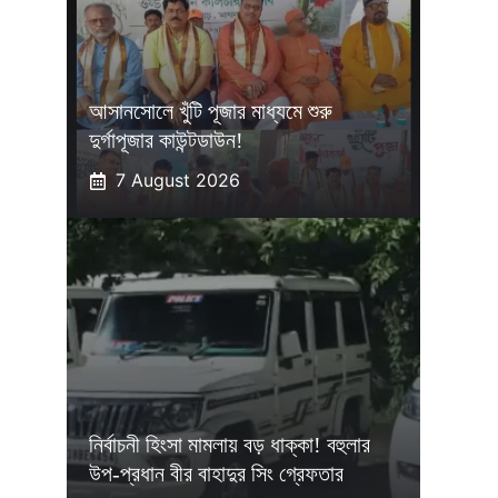
আসানসোলে খুঁটি পূজার মাধ্যমে শুরু
দুর্গাপূজার কাউন্টডাউন!
7 August 2026
নির্বাচনী হিংসা মামলায় বড় ধাক্কা! বহুলার
উপ-প্রধান বীর বাহাদুর সিং গ্রেফতার