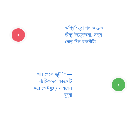
অগ্নিমিত্রা পল কাণ্ডে
তীব্র উত্তেজনা, নতুন
মোড় নিল রাজনীতি
খনি থেকে জুটমিল—
শ্রমিকদের একজোট
করে ভোটযুদ্ধে নামলেন
বুম্বা