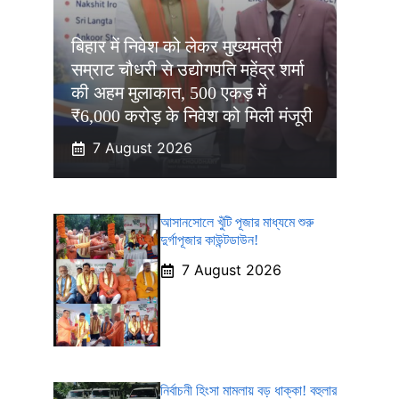
बिहार में निवेश को लेकर मुख्यमंत्री
सम्राट चौधरी से उद्योगपति महेंद्र शर्मा
की अहम मुलाकात, 500 एकड़ में
₹6,000 करोड़ के निवेश को मिली मंजूरी
7 August 2026
আসানসোলে খুঁটি পূজার মাধ্যমে শুরু
দুর্গাপূজার কাউন্টডাউন!
7 August 2026
নির্বাচনী হিংসা মামলায় বড় ধাক্কা! বহুলার