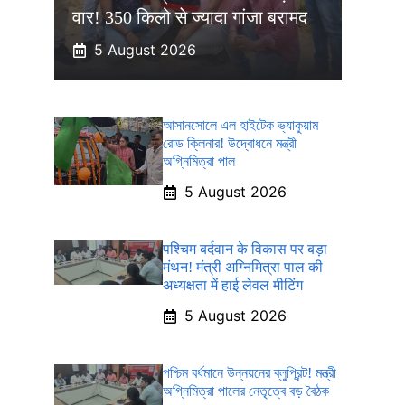
वार! 350 किलो से ज्यादा गांजा बरामद
5 August 2026
আসানসোলে এল হাইটেক ভ্যাকুয়াম
রোড ক্লিনার! উদ্বোধনে মন্ত্রী
অগ্নিমিত্রা পাল
5 August 2026
पश्चिम बर्दवान के विकास पर बड़ा
मंथन! मंत्री अग्निमित्रा पाल की
अध्यक्षता में हाई लेवल मीटिंग
5 August 2026
পশ্চিম বর্ধমানে উন্নয়নের ব্লুপ্রিন্ট! মন্ত্রী
অগ্নিমিত্রা পালের নেতৃত্বে বড় বৈঠক