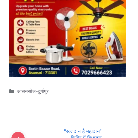
Categories
आसनसोल-दुर्गापुर
“रक्तदान है महादान”