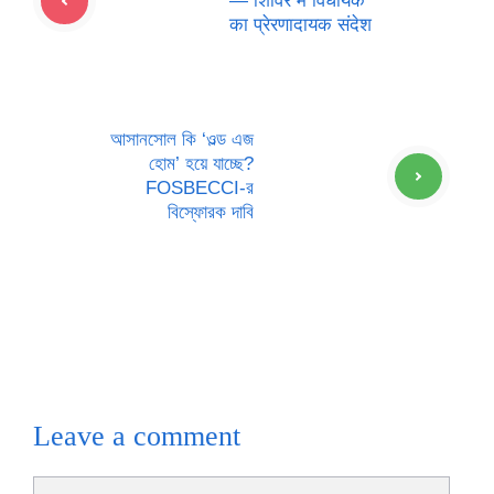
— शिविर में विधायक
का प्रेरणादायक संदेश
আসানসোল কি ‘ওল্ড এজ
হোম’ হয়ে যাচ্ছে?
FOSBECCI-র
বিস্ফোরক দাবি
Leave a comment
Comment