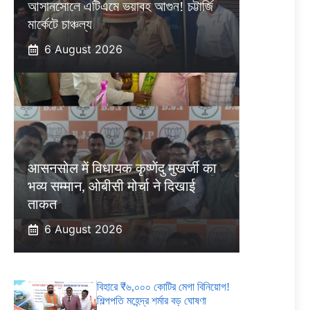
আসানসোলে এটিএমে ভয়াবহ আগুন! চট্টার্জি
মার্কেটে চাঞ্চল্য
6 August 2026
आसनसोल में विधायक कृष्णेंदु मुखर्जी का
भव्य सम्मान, ओबीसी मोर्चा ने दिखाई
ताकत
6 August 2026
বিহারে ₹৬,০০০ কোটির মেগা বিনিয়োগ!
শিল্পপতি মহেন্দ্র শর্মার বড় ঘোষণা