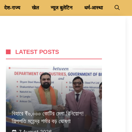
देश-राज्य
खेल
न्यूज बुलेटिन
धर्म-आस्था
LATEST POSTS
বিহারে ₹৬,০০০ কোটির মেগা বিনিয়োগ!
শিল্পপতি মহেন্দ্র শর্মার বড় ঘোষণা
7 August 2026