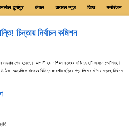
सोल-दुर्गापुर
बंगाल
वायरल न्यूज़
विश्व
मनोरंजन
ন্তি! চিন্তায় নির্বাচন কমিশন
োমবার সন্ধ্যায় শেষ হয়েছে। আগামী ২৯ এপ্রিল রাজ্যের বাকি ১৪২টি আসনে ভোটগ্রহণ
ছে, অন্যদিকে রাজ্যের বিভিন্ন জায়গায় ছড়িয়ে পড়া হিংসার ঘটনায় বাড়ছে নির্বাচন
কা
্থিতি