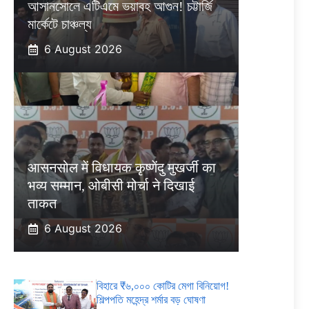
আসানসোলে এটিএমে ভয়াবহ আগুন! চট্টার্জি
মার্কেটে চাঞ্চল্য
6 August 2026
आसनसोल में विधायक कृष्णेंदु मुखर्जी का
भव्य सम्मान, ओबीसी मोर्चा ने दिखाई
ताकत
6 August 2026
বিহারে ₹৬,০০০ কোটির মেগা বিনিয়োগ!
শিল্পপতি মহেন্দ্র শর্মার বড় ঘোষণা