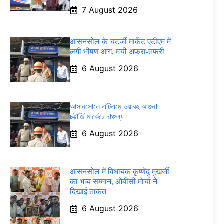
7 August 2026
आसनसोल के चटर्जी मार्केट एटीएम में
लगी भीषण आग, मची अफरा-तफरी
6 August 2026
আসানসোলে এটিএমে ভয়াবহ আগুন!
চট্টার্জি মার্কেটে চাঞ্চল্য
6 August 2026
आसनसोल में विधायक कृष्णेंदु मुखर्जी
का भव्य सम्मान, ओबीसी मोर्चा ने
दिखाई ताकत
6 August 2026