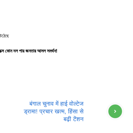
উঠেছে
ক্সে কোন দল পায় জনতার আসল সমর্থন!
बंगाल चुनाव में हाई वोल्टेज
ड्रामा! प्रचार खत्म, हिंसा से
बढ़ी टेंशन