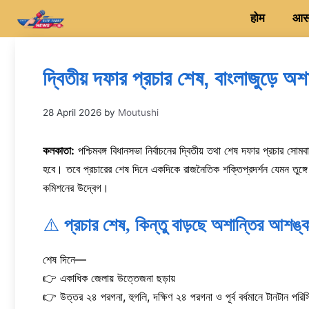
Skip
होम
आसन
to
content
দ্বিতীয় দফার প্রচার শেষ, বাংলাজুড়ে অশা
28 April 2026
by
Moutushi
কলকাতা:
পশ্চিমবঙ্গ বিধানসভা নির্বাচনের দ্বিতীয় তথা শেষ দফার প্রচার স
হবে। তবে প্রচারের শেষ দিনে একদিকে রাজনৈতিক শক্তিপ্রদর্শন যেমন তুঙ্গে উঠে
কমিশনের উদ্বেগ।
⚠️
প্রচার শেষ, কিন্তু বাড়ছে অশান্তির আশঙ্
শেষ দিনে—
👉 একাধিক জেলায় উত্তেজনা ছড়ায়
👉 উত্তর ২৪ পরগনা, হুগলি, দক্ষিণ ২৪ পরগনা ও পূর্ব বর্ধমানে টানটান পরিস