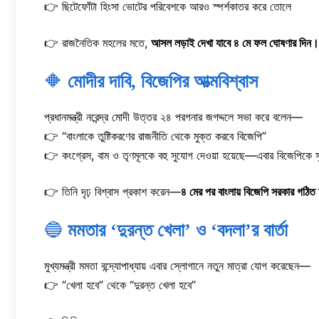
👉 ছিটেফোঁটা হিংসা ভোটের পরিবেশকে আরও স্পর্শকাতর করে তোলে
👉 রাজনৈতিক মহলের মতে,
আসল লড়াই দেখা যাবে ৪ মে ফল ঘোষণার দিন।
🔶
মোদীর দাবি, বিজেপির আত্মবিশ্বাস
প্রধানমন্ত্রী নরেন্দ্র মোদী উত্তর ২৪ পরগনার জগদ্দলে সভা করে বলেন—
👉 “বাংলাকে তুষ্টিকরণের রাজনীতি থেকে মুক্ত করবে বিজেপি”
👉 কংগ্রেস, বাম ও তৃণমূলকে বহু সুযোগ দেওয়া হয়েছে—এবার বিজেপিকে 
👉 তিনি দৃঢ় বিশ্বাস প্রকাশ করেন—
৪ মের পর বাংলায় বিজেপি সরকার গঠিত
🔵
মমতার ‘দুরন্ত খেলা’ ও ‘বদলা’র বার্তা
মুখ্যমন্ত্রী মমতা বন্দ্যোপাধ্যায় এবার স্লোগানে নতুন মাত্রা যোগ করেছেন—
👉 “খেলা হবে” থেকে “দুরন্ত খেলা হবে”