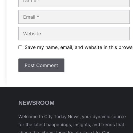
Email
Website
Save my name, email, and website in this brows
NEWSROOM
Welcome to City Today News, your dynamic source
for the latest happenings, insights, and trends that
shape the vibrant tapestry of urban life. Our