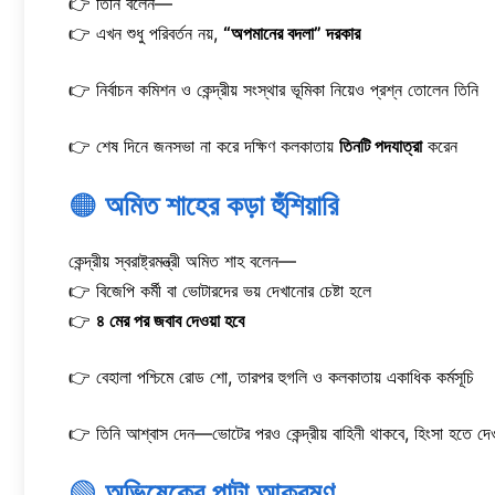
👉 তিনি বলেন—
👉 এখন শুধু পরিবর্তন নয়,
“অপমানের বদলা” দরকার
👉 নির্বাচন কমিশন ও কেন্দ্রীয় সংস্থার ভূমিকা নিয়েও প্রশ্ন তোলেন তিনি
👉 শেষ দিনে জনসভা না করে দক্ষিণ কলকাতায়
তিনটি পদযাত্রা
করেন
🟠
অমিত শাহের কড়া হুঁশিয়ারি
কেন্দ্রীয় স্বরাষ্ট্রমন্ত্রী অমিত শাহ বলেন—
👉 বিজেপি কর্মী বা ভোটারদের ভয় দেখানোর চেষ্টা হলে
👉
৪ মের পর জবাব দেওয়া হবে
👉 বেহালা পশ্চিমে রোড শো, তারপর হুগলি ও কলকাতায় একাধিক কর্মসূচি
👉 তিনি আশ্বাস দেন—ভোটের পরও কেন্দ্রীয় বাহিনী থাকবে, হিংসা হতে দেও
🟢
অভিষেকের পাল্টা আক্রমণ