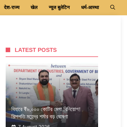
देश-राज्य
खेल
न्यूज बुलेटिन
धर्म-आस्था
LATEST POSTS
বিহারে ₹৬,০০০ কোটির মেগা বিনিয়োগ!
শিল্পপতি মহেন্দ্র শর্মার বড় ঘোষণা
7 August 2026