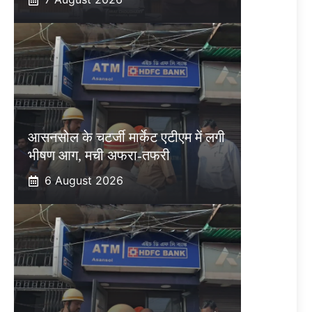
आसनसोल के चटर्जी मार्केट एटीएम में लगी
भीषण आग, मची अफरा-तफरी
6 August 2026