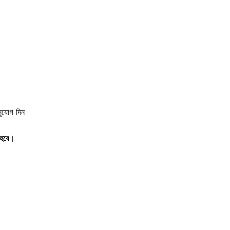
সুযোগ দিন
 হবে।