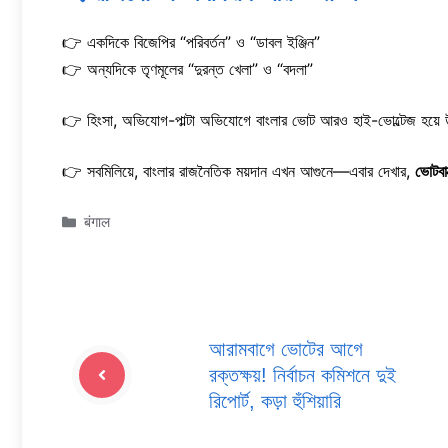
👉 একদিকে বিজেপির “পরিবর্তন” ও “ডাবল ইঞ্জিন”
👉 অন্যদিকে তৃণমূলের “দুরন্ত খেলা” ও “বদলা”
👉 হিংসা, অভিযোগ-পাল্টা অভিযোগে বাংলার ভোট আরও হাই-ভোল্টেজ হয়ে 
👉 সবমিলিয়ে, বাংলার রাজনৈতিক ময়দান এখন আগুনে—এবার দেখার,
ভোটবা
Categories
बंगाल
আরামবাগে ভোটের আগে
রক্তক্ষয়! নির্বাচন কমিশনে দুই
রিপোর্ট, কড়া হুঁশিয়ারি