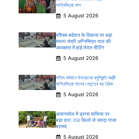
অগ্নিমিত্রা পাল
5 August 2026
पश्चिम बर्दवान के विकास पर बड़ा
मंथन! मंत्री अग्निमित्रा पाल की
अध्यक्षता में हाई लेवल मीटिंग
5 August 2026
পশ্চিম বর্ধমানে উন্নয়নের ব্লুপ্রিন্ট! মন্ত্রী
অগ্নিমিত্রা পালের নেতৃত্বে বড় বৈঠক
5 August 2026
आसनसोल में ड्रग्स माफिया पर
बड़ा वार! 350 किलो से ज्यादा गांजा
बरामद
5 August 2026