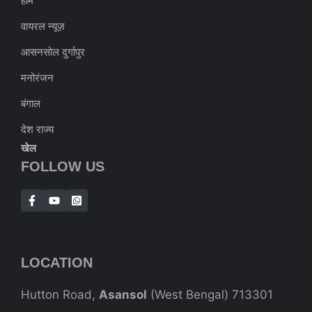
होम
वायरल न्यूज़
आसनसोल दुर्गापुर
मनोरंजन
बंगाल
देश राज्य
खेल
FOLLOW US
LOCATION
Hutton Road,
Asansol
(West Bengal) 713301