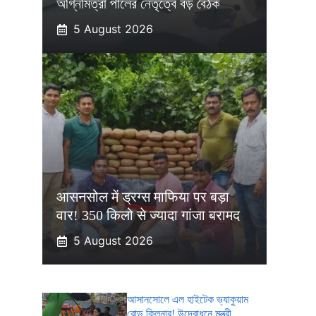
অগ্নিমিত্রা পালের নেতৃত্বে বড় বৈঠক
5 August 2026
आसनसोल में ड्रग्स माफिया पर बड़ा
वार! 350 किलो से ज्यादा गांजा बरामद
5 August 2026
আসানসোলে এল হাইটেক ভ্যাকুয়াম
রোড ক্লিনার! উদ্বোধনে মন্ত্রী