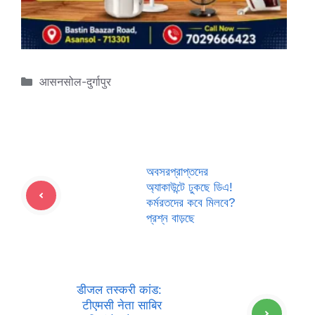
Categories
आसनसोल-दुर्गापुर
অবসরপ্রাপ্তদের
অ্যাকাউন্টে ঢুকছে ডিএ!
কর্মরতদের কবে মিলবে?
প্রশ্ন বাড়ছে
डीजल तस्करी कांड:
टीएमसी नेता साबिर