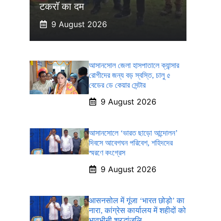
टकरॉ का दम
9 August 2026
আসানসোল জেলা হাসপাতালে ক্যান্সার
রোগীদের জন্য বড় স্বস্তি, চালু ৫
বেডের ডে কেয়ার সেন্টার
9 August 2026
আসানসোলে ‘ভারত ছাড়ো আন্দোলন’
দিবসে আবেগঘন পরিবেশ, শহিদদের
স্মরণে কংগ্রেস
9 August 2026
आसनसोल में गूंजा ‘भारत छोड़ो’ का
नारा, कांग्रेस कार्यालय में शहीदों को
भावभीनी श्रद्धांजलि