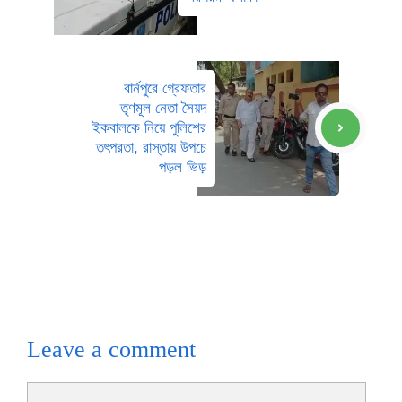
বার্নপুরে গ্রেফতার
তৃণমূল নেতা সৈয়দ
ইকবালকে নিয়ে পুলিশের
তৎপরতা, রাস্তায় উপচে
পড়ল ভিড়
Leave a comment
Comment