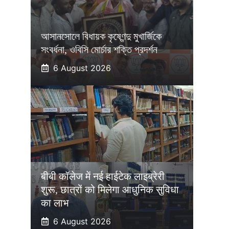
আসানসোলে বিধায়ক কৃষ্ণেন্দু মুখার্জিকে
সংবর্ধনা, ওবিসি মোর্চার শক্তি প্রদর্শন
6 August 2026
बीबी कॉलेज में नई हाईटेक लाइब्रेरी
शुरू, छात्रों को मिलेगा आधुनिक सुविधा
का लाभ
6 August 2026