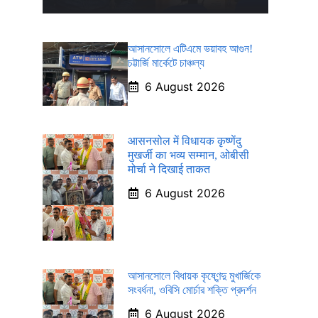
আসানসোলে এটিএমে ভয়াবহ আগুন!
চট্টার্জি মার্কেটে চাঞ্চল্য
6 August 2026
आसनसोल में विधायक कृष्णेंदु
मुखर्जी का भव्य सम्मान, ओबीसी
मोर्चा ने दिखाई ताकत
6 August 2026
আসানসোলে বিধায়ক কৃষ্ণেন্দু মুখার্জিকে
সংবর্ধনা, ওবিসি মোর্চার শক্তি প্রদর্শন
6 August 2026