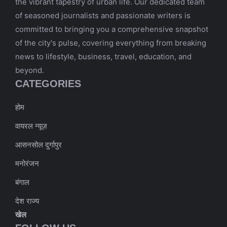
the vibrant tapestry of urban life. Our dedicated team
of seasoned journalists and passionate writers is
committed to bringing you a comprehensive snapshot
of the city's pulse, covering everything from breaking
news to lifestyle, business, travel, education, and
beyond.
CATEGORIES
होम
वायरल न्यूज़
आसनसोल दुर्गापुर
मनोरंजन
बंगाल
देश राज्य
खेल