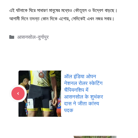
এই ঘটনাকে ঘিরে সাধারণ মানুষের মধ্যেও কৌতূহল ও উদ্বেগ বাড়ছে।
আগামী দিনে তদন্ত কোন দিকে এগোয়, সেদিকেই এখন নজর সবার।
Categories
आसनसोल-दुर्गापुर
ऑल इंडिया ओपन
नेशनल रोलर स्केटिंग
चैंपियनशिप में
आसनसोल के शुभंकर
दास ने जीता कांस्य
पदक