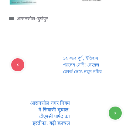
Categories
आसनसोल-दुर्गापुर
১২ বছর পূর্ণ, ইতিহাস
গড়লেন মোদী! নেহরুর
রেকর্ড ভেঙে নতুন নজির
आसनसोल नगर निगम
में सियासी भूचाल!
टीएमसी पार्षद का
इस्तीफा, बढ़ी हलचल