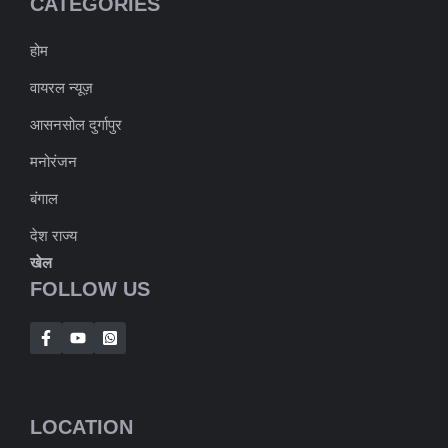
CATEGORIES
होम
वायरल न्यूज़
आसनसोल दुर्गापुर
मनोरंजन
बंगाल
देश राज्य
खेल
FOLLOW US
LOCATION