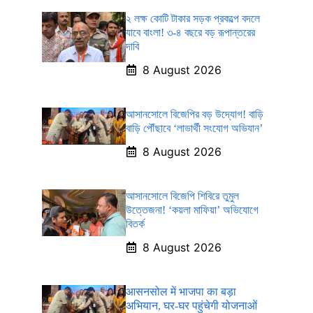
২ লক্ষ কোটি টাকার সড়ক প্রকল্পে বদলে
যাবে বাংলা! ৩-৪ বছরে বড় রূপান্তরের
দাবি
8 August 2026
আসানসোলে বিজেপির বড় উদ্যোগ! বাড়ি
বাড়ি পৌঁছাবে ‘লাভার্থী সংযোগ অভিযান’
8 August 2026
আসানসোলে বিজেপি শিবিরে তুমুল
উত্তেজনা! ‘কয়লা মাফিয়া’ অভিযোগে
বিতর্ক
8 August 2026
आसनसोल में भाजपा का बड़ा
अभियान, घर-घर पहुंचेगी योजनाओं