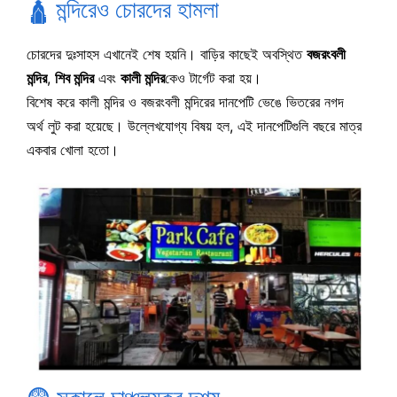
🛕 মন্দিরেও চোরদের হামলা
চোরদের দুঃসাহস এখানেই শেষ হয়নি। বাড়ির কাছেই অবস্থিত
বজরংবলী
মন্দির
,
শিব মন্দির
এবং
কালী মন্দির
কেও টার্গেট করা হয়।
বিশেষ করে কালী মন্দির ও বজরংবলী মন্দিরের দানপেটি ভেঙে ভিতরের নগদ
অর্থ লুট করা হয়েছে। উল্লেখযোগ্য বিষয় হল, এই দানপেটিগুলি বছরে মাত্র
একবার খোলা হতো।