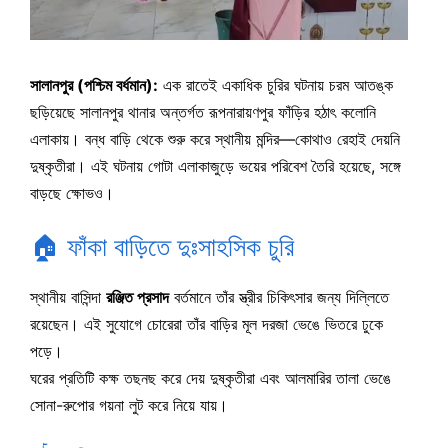
সালানপুর (পশ্চিম বর্ধমান):
এক রাতেই একাধিক চুরির ঘটনায় চরম আতঙ্ক
ছড়িয়েছে সালানপুর থানার অন্তর্গত রূপনারায়ণপুর ফাঁড়ির হঠাৎ কলোনি
এলাকায়। বন্ধ বাড়ি থেকে শুরু করে স্থানীয় মন্দির—কোথাও রেহাই দেয়নি
দুষ্কৃতীরা। এই ঘটনায় গোটা এলাকাজুড়ে ভয়ের পরিবেশ তৈরি হয়েছে, সঙ্গে
বাড়ছে ক্ষোভও।
🏠 ফাঁকা বাড়িতে দুঃসাহসিক চুরি
স্থানীয় বাসিন্দা
রঞ্জিত প্রসাদ
বর্তমানে তাঁর স্ত্রীর চিকিৎসার জন্য দিল্লিতে
রয়েছেন। এই সুযোগে চোরেরা তাঁর বাড়ির মূল দরজা ভেঙে ভিতরে ঢুকে
পড়ে।
ঘরের প্রতিটি কক্ষ তছনছ করে দেয় দুষ্কৃতীরা এবং আলমারির তালা ভেঙে
সোনা-রুপোর গয়না লুট করে নিয়ে যায়।