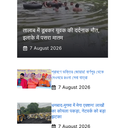
तालाब में डूबकर युवक की दर्दनाक मौत,
इलाके में पसरा मातम
7 August 2026
শ্রাবণে ভক্তির জোয়ার! বার্ণপুর থেকে
দেওঘরে রওনা সেবা যাত্রা
7 August 2026
धनबाद-मुगमा में मेगा एक्शन! लाखों
का कोयला पकड़ा, नेटवर्क को बड़ा
झटका
7 August 2026