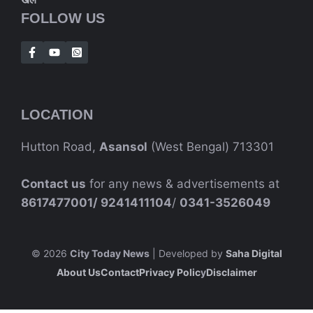
FOLLOW US
LOCATION
Hutton Road,
Asansol
(West Bengal) 713301
Contact us
for any news & advertisements at
8617477001/
9241411104
/
0341-3526049
© 2026
City Today News
| Developed by
Saha Digital
About Us
Contact
Privacy Polic
Y
Disclaimer