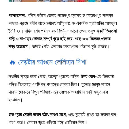
আসানসোল:
পশ্চিম বর্ধমান জেলার সালানপুর ব্লকের রূপনারায়ণপুর সংলগ্ন
আছড়া গ্রামে গভীর রাতে ভয়াবহ অগ্নিকাণ্ডে একাধিক প্রাণহানির আশঙ্কা
তৈরি হয়। যদিও শেষ পর্যন্ত বড় বিপর্যয় এড়ানো গেল, তবুও
একটি তিনতলা
বাড়ি ও কাপড়ের দোকান সম্পূর্ণ পুড়ে ছাই হয়ে গেছে
এবং
তিনজন গুরুতর
দগ্ধ হয়েছেন
। ঘটনায় গোটা এলাকায় আতঙ্কের পরিবেশ সৃষ্টি হয়েছে।
🔥 দেড়টার আগুনে লেলিহান শিখা
স্থানীয় সূত্রে জানা গেছে, আছড়া গ্রামের বাসিন্দা
উদয় ঘোষ
-এর তিনতলা
বাড়ির নিচতলায় একটি বড় কাপড়ের দোকান ছিল। পুজোর মরসুম সামনে
থাকায় দোকানে বিপুল পরিমাণ নতুন পোশাক ও দামি সামগ্রী মজুত করা
হয়েছিল।
রাত প্রায় দেড়টা নাগাদ হঠাৎ আগুন লাগে
, এবং মুহূর্তের মধ্যে তা ভয়াবহ রূপ
ধারণ করে। দোকান জুড়ে ছড়িয়ে পড়ে লেলিহান শিখা।