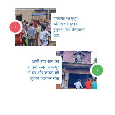
মারধরের পর মৃত্যু!
অভিষেক ঠাকুরের
মৃত্যুকে ঘিরে উত্তেজনা
তুঙ্গে
आधी रात आग का
तांडव! रूपनारायणपुर
में घर और कपड़ों की
दुकान जलकर राख