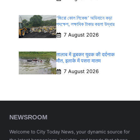
‘জিরো কোল লিকেজ’ অভিযানে কড়া
পদক্ষেপ, লক্ষাধিক টাকার কয়লা উদ্ধার
7 August 2026
तालाब में डूबकर युवक की दर्दनाक
मौत, इलाके में पसरा मातम
7 August 2026
NEWSROOM
Welcome to City Today News, your dynamic source for