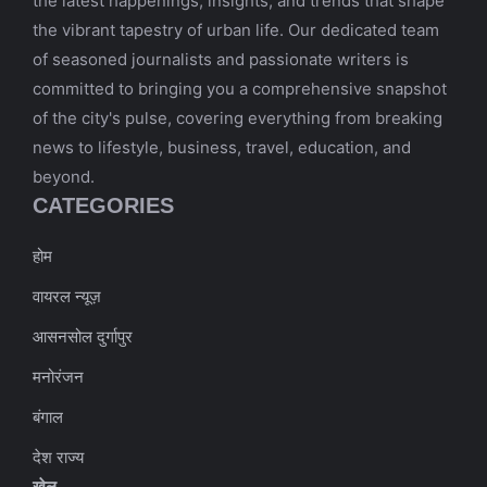
the latest happenings, insights, and trends that shape
the vibrant tapestry of urban life. Our dedicated team
of seasoned journalists and passionate writers is
committed to bringing you a comprehensive snapshot
of the city's pulse, covering everything from breaking
news to lifestyle, business, travel, education, and
beyond.
CATEGORIES
होम
वायरल न्यूज़
आसनसोल दुर्गापुर
मनोरंजन
बंगाल
देश राज्य
खेल