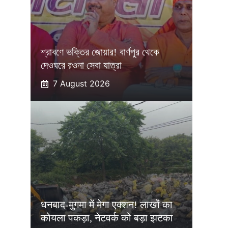
শ্রাবণে ভক্তির জোয়ার! বার্ণপুর থেকে
দেওঘরে রওনা সেবা যাত্রা
7 August 2026
धनबाद-मुगमा में मेगा एक्शन! लाखों का
कोयला पकड़ा, नेटवर्क को बड़ा झटका