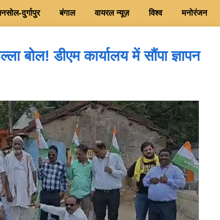
सोल-दुर्गापुर
बंगाल
वायरल न्यूज़
विश्व
मनोरंजन
्ला बोल! डीएम कार्यालय में सौंपा ज्ञापन