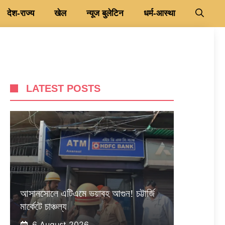
देश-राज्य
खेल
न्यूज बुलेटिन
धर्म-आस्था
LATEST POSTS
আসানসোলে এটিএমে ভয়াবহ আগুন! চট্টার্জি
মার্কেটে চাঞ্চল্য
6 August 2026