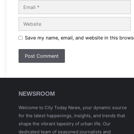
Email
Website
Save my name, email, and website in this brows
NEWSROOM
Welcome to City Today News, your dynamic source
for the latest happenings, insights, and trends that
shape the vibrant tapestry of urban life. Our
dedicated team of seasoned journalists and