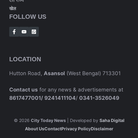
देश राज्य
खेल
FOLLOW US
LOCATION
Hutton Road,
Asansol
(West Bengal) 713301
Contact us
for any news & advertisements at
8617477001/
9241411104
/
0341-3526049
© 2026
City Today News
| Developed by
Saha Digital
About Us
Contact
Privacy Polic
Y
Disclaimer