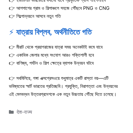
👉 ইউটিলিটি করিডোরে বসানো যাবে প্রাকৃতিক গ্যাস পাইপলাইন
👉 আশপাশের গ্রাম ও শিল্পাঞ্চলে সহজে পৌঁছবে PNG ও CNG
👉 শিল্পোন্নয়নে আসবে নতুন গতি
⚡
যাত্রায় বিপ্লব, অর্থনীতিতে গতি
👉 মীরাট থেকে প্রয়াগরাজের যাত্রা সময় অনেকটাই কমে যাবে
👉 একাধিক জেলার মধ্যে সংযোগ আরও শক্তিশালী হবে
👉 বাণিজ্য, পর্যটন ও শিল্প ক্ষেত্রে ব্যাপক উন্নয়ন ঘটবে
👉 সবমিলিয়ে, গঙ্গা এক্সপ্রেসওয়ে শুধুমাত্র একটি রাস্তা নয়—এটি
ভবিষ্যতের স্মার্ট ভারতের প্রতিচ্ছবি। প্রযুক্তি, নিরাপত্তা এবং উন্নয়নের
এই মেলবন্ধন উত্তরপ্রদেশকে এক নতুন উচ্চতায় পৌঁছে দিতে চলেছে।
Categories
देश-राज्य