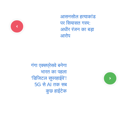
आसनसोल हत्याकांड
पर सियासत गरम:
अधीर रंजन का बड़ा
आरोप
गंगा एक्सप्रेसवे बनेगा
भारत का पहला
‘डिजिटल सुपरहाईवे’!
5G से AI तक सब
कुछ हाईटेक