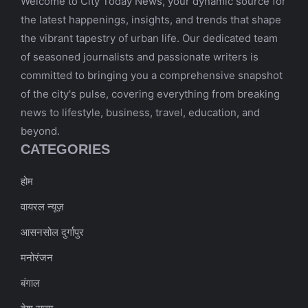
Welcome to City Today News, your dynamic source for
the latest happenings, insights, and trends that shape
the vibrant tapestry of urban life. Our dedicated team
of seasoned journalists and passionate writers is
committed to bringing you a comprehensive snapshot
of the city's pulse, covering everything from breaking
news to lifestyle, business, travel, education, and
beyond.
CATEGORIES
होम
वायरल न्यूज़
आसनसोल दुर्गापुर
मनोरंजन
बंगाल