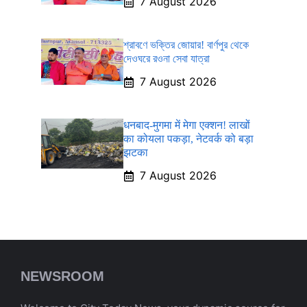
7 August 2026
শ্রাবণে ভক্তির জোয়ার! বার্ণপুর থেকে
দেওঘরে রওনা সেবা যাত্রা
7 August 2026
धनबाद-मुगमा में मेगा एक्शन! लाखों
का कोयला पकड़ा, नेटवर्क को बड़ा
झटका
7 August 2026
NEWSROOM