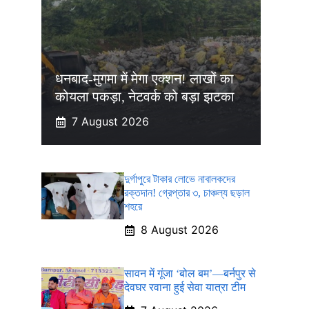
धनबाद-मुगमा में मेगा एक्शन! लाखों का
कोयला पकड़ा, नेटवर्क को बड़ा झटका
7 August 2026
দুর্গাপুরে টাকার লোভে নাবালকদের
রক্তদান! গ্রেপ্তার ৩, চাঞ্চল্য ছড়াল
শহরে
8 August 2026
सावन में गूंजा ‘बोल बम’—बर्नपुर से
देवघर रवाना हुई सेवा यात्रा टीम