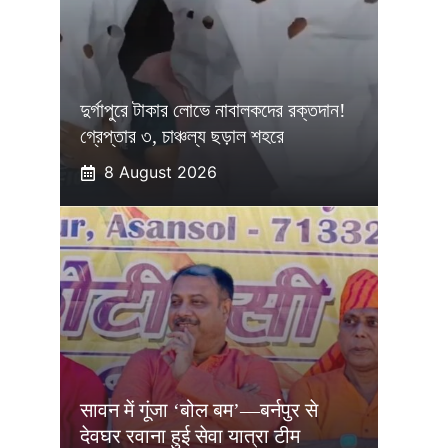
দুর্গাপুরে টাকার লোভে নাবালকদের রক্তদান!
গ্রেপ্তার ৩, চাঞ্চল্য ছড়াল শহরে
8 August 2026
सावन में गूंजा ‘बोल बम’—बर्नपुर से
देवघर रवाना हुई सेवा यात्रा टीम