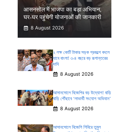
आसनसोल में भाजपा का बड़ा अभियान,
घर-घर पहुंचेगी योजनाओं की जानकारी
8 August 2026
২ লক্ষ কোটি টাকার সড়ক প্রকল্পে বদলে
যাবে বাংলা! ৩-৪ বছরে বড় রূপান্তরের
দাবি
8 August 2026
আসানসোলে বিজেপির বড় উদ্যোগ! বাড়ি
বাড়ি পৌঁছাবে ‘লাভার্থী সংযোগ অভিযান’
8 August 2026
আসানসোলে বিজেপি শিবিরে তুমুল