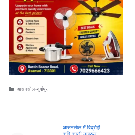
Categories
आसनसोल-दुर्गापुर
आसनसोल में विद्रोही
कवि काज़ी नज़रुल