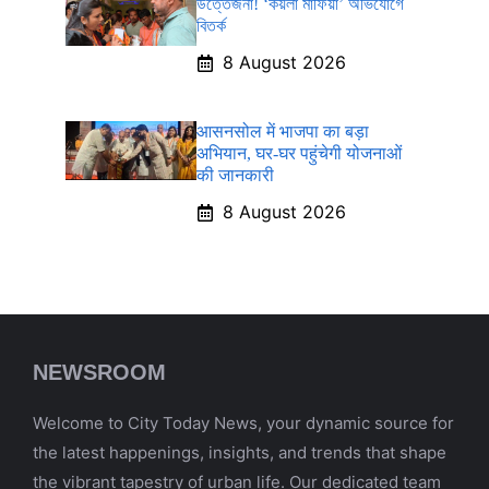
উত্তেজনা! ‘কয়লা মাফিয়া’ অভিযোগে
বিতর্ক
8 August 2026
आसनसोल में भाजपा का बड़ा
अभियान, घर-घर पहुंचेगी योजनाओं
की जानकारी
8 August 2026
NEWSROOM
Welcome to City Today News, your dynamic source for
the latest happenings, insights, and trends that shape
the vibrant tapestry of urban life. Our dedicated team