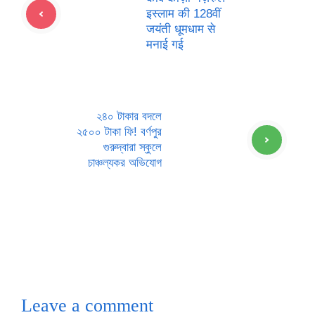
इस्लाम की 128वीं
जयंती धूमधाम से
मनाई गई
২৪০ টাকার বদলে
২৫০০ টাকা ফি! বর্ণপুর
গুরুদ্বারা স্কুলে
চাঞ্চল্যকর অভিযোগ
Leave a comment