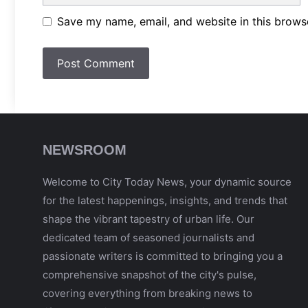
Save my name, email, and website in this brows
NEWSROOM
Welcome to City Today News, your dynamic source
for the latest happenings, insights, and trends that
shape the vibrant tapestry of urban life. Our
dedicated team of seasoned journalists and
passionate writers is committed to bringing you a
comprehensive snapshot of the city's pulse,
covering everything from breaking news to