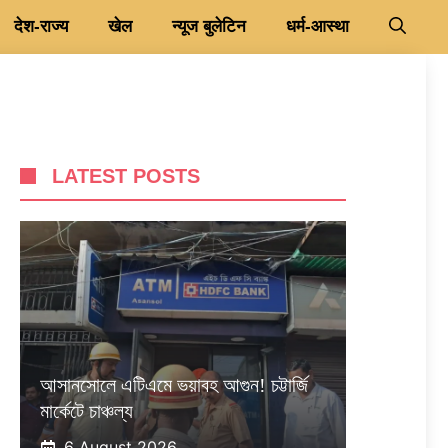
देश-राज्य
खेल
न्यूज बुलेटिन
धर्म-आस्था
LATEST POSTS
আসানসোলে এটিএমে ভয়াবহ আগুন! চট্টার্জি
মার্কেটে চাঞ্চল্য
6 August 2026