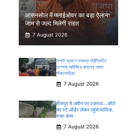
आसनसोल में फ्लाईओवर का बड़ा ऐलान!
जाम से जल्द मिलेगी राहत
7 August 2026
ফ্লাই অ্যাশে দমবন্ধ পরিস্থিতি!
ডাম্পার আটকিয়ে রাস্তায় নামল
সাঁকতোড়িয়া
7 August 2026
हीरापुर में जमीन पर टकराव—कोर्ट
का स्टे ऑर्डर लेकर पहुंचे मालिक,
रुका काम
7 August 2026