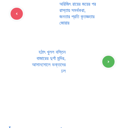
অরিজিৎ রায়ের জয়ের পর
রাস্তায় সমর্থকরা,
জনতার প্রতি কৃতজ্ঞতার
জোয়ার
হঠাৎ খুলল বস্তিন
বাজারের দুর্গা মন্দির,
আসানসোলে ভক্তদের
ঢল