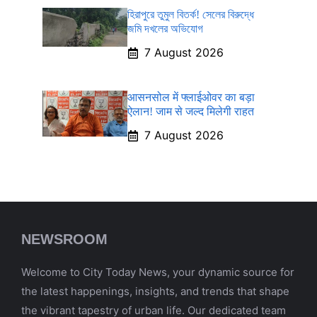
হিরাপুরে তুমুল বিতর্ক! সেলের বিরুদ্ধে
জমি দখলের অভিযোগ
7 August 2026
आसनसोल में फ्लाईओवर का बड़ा
ऐलान! जाम से जल्द मिलेगी राहत
7 August 2026
NEWSROOM
Welcome to City Today News, your dynamic source for
the latest happenings, insights, and trends that shape
the vibrant tapestry of urban life. Our dedicated team