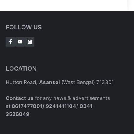
FOLLOW US
LOCATION
Hutton Road,
Asansol
(West Bengal) 713301
Contact us
for any news & advertisements
at
8617477001/
9241411104
/
0341-
3526049