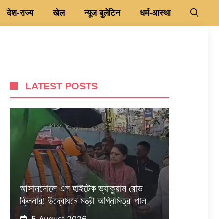
देश-राज्य
खेल
न्यूज बुलेटिन
धर्म-आस्था
LATEST POSTS
আসানসোলে এল হাইটেক ভ্যাকুয়াম রোড
ক্লিনার! উদ্বোধনে মন্ত্রী অগ্নিমিত্রা পাল
5 August 2026