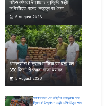
পশ্চিম বর্ধমানে উন্নয়নের ব্লুপ্রিন্ট! মন্ত্রী
অগ্নিমিত্রা পালের নেতৃত্বে বড় বৈঠক
5 August 2026
आसनसोल में ड्रग्स माफिया पर बड़ा वार!
350 किलो से ज्यादा गांजा बरामद
5 August 2026
আসানসোলে এল হাইটেক ভ্যাকুয়াম রোড
ক্লিনার! উদ্বোধনে মন্ত্রী অগ্নিমিত্রা পাল