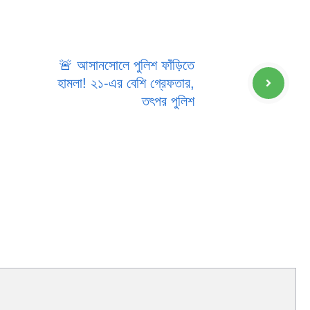
🚨 আসানসোলে পুলিশ ফাঁড়িতে
হামলা! ২১-এর বেশি গ্রেফতার,
তৎপর পুলিশ