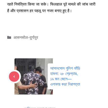
रहते नियंत्रित किया जा सके। फिलहाल पूरे मामले की जांच जारी
है और प्रशासन हर पहलू पर नजर बनाए हुए है।
Categories
आसनसोल-दुर्गापुर
আসানসোল পুলিশ ফাঁড়ি
হামলা: ২৮ গ্রেপ্তার,
১৯ জন জেলে—
এলাকায় কড়া নিরাপত্তা