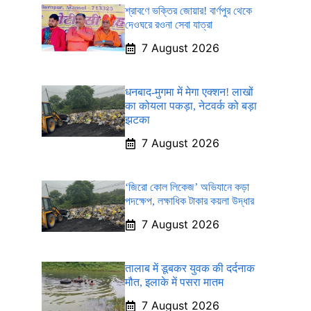
শ্রাবণে ভক্তির জোয়ার! বার্ণপুর থেকে
দেওঘরে রওনা সেবা যাত্রা
7 August 2026
धनबाद-मुगमा में मेगा एक्शन! लाखों
का कोयला पकड़ा, नेटवर्क को बड़ा
झटका
7 August 2026
‘জিরো কোল লিকেজ’ অভিযানে কড়া
পদক্ষেপ, লক্ষাধিক টাকার কয়লা উদ্ধার
7 August 2026
तालाब में डूबकर युवक की दर्दनाक
मौत, इलाके में पसरा मातम
7 August 2026