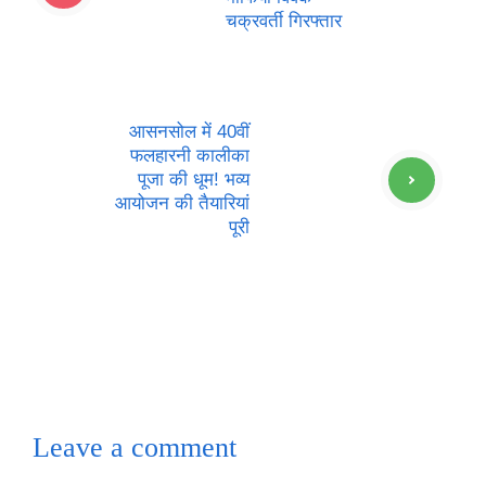
चक्रवर्ती गिरफ्तार
आसनसोल में 40वीं
फलहारनी कालीका
पूजा की धूम! भव्य
आयोजन की तैयारियां
पूरी
Leave a comment