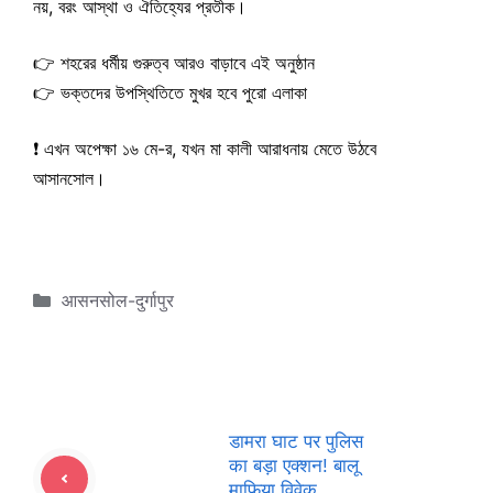
নয়, বরং আস্থা ও ঐতিহ্যের প্রতীক।
👉 শহরের ধর্মীয় গুরুত্ব আরও বাড়াবে এই অনুষ্ঠান
👉 ভক্তদের উপস্থিতিতে মুখর হবে পুরো এলাকা
❗ এখন অপেক্ষা ১৬ মে-র, যখন মা কালী আরাধনায় মেতে উঠবে
আসানসোল।
Categories
आसनसोल-दुर्गापुर
डामरा घाट पर पुलिस
का बड़ा एक्शन! बालू
माफिया विवेक