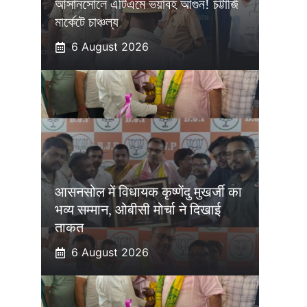
আসানসোলে এটিএমে ভয়াবহ আগুন! চট্টার্জি
মার্কেটে চাঞ্চল্য
6 August 2026
आसनसोल में विधायक कृष्णेंदु मुखर्जी का
भव्य सम्मान, ओबीसी मोर्चा ने दिखाई
ताकत
6 August 2026