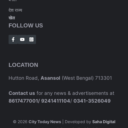
देश राज्य
खेल
FOLLOW US
LOCATION
Hutton Road,
Asansol
(West Bengal) 713301
Contact us
for any news & advertisements at
8617477001/
9241411104
/
0341-3526049
© 2026
City Today News
| Developed by
Saha Digital