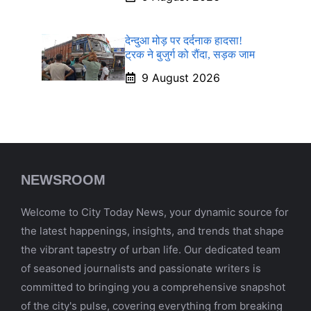
देन्दुआ मोड़ पर दर्दनाक हादसा!
ट्रक ने बुजुर्ग को रौंदा, सड़क जाम
9 August 2026
NEWSROOM
Welcome to City Today News, your dynamic source for
the latest happenings, insights, and trends that shape
the vibrant tapestry of urban life. Our dedicated team
of seasoned journalists and passionate writers is
committed to bringing you a comprehensive snapshot
of the city's pulse, covering everything from breaking