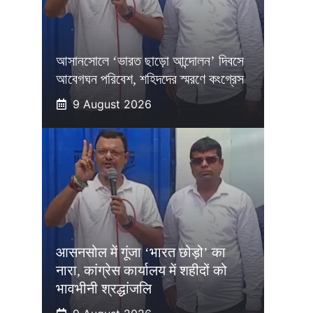
আসানসোলে ‘ভারত ছাড়ো আন্দোলন’ দিবসে
আবেগঘন পরিবেশ, শহিদদের স্মরণে কংগ্রেস
9 August 2026
आसनसोल में गूंजा ‘भारत छोड़ो’ का
नारा, कांग्रेस कार्यालय में शहीदों को
भावभीनी श्रद्धांजलि