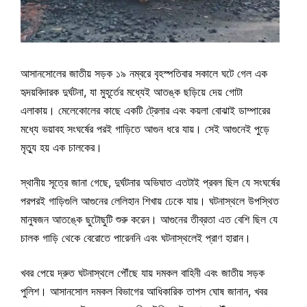
আসানসোলের জাতীয় সড়ক ১৯ নম্বরে বৃহস্পতিবার সকালে ঘটে গেল এক
হৃদয়বিদারক দুর্ঘটনা, যা মুহূর্তের মধ্যেই আতঙ্ক ছড়িয়ে দেয় গোটা
এলাকায়। মেলেকোলের কাছে একটি ট্রেলার এবং কয়লা বোঝাই ডাম্পারের
মধ্যে ভয়াবহ সংঘর্ষের পরই গাড়িতে আগুন ধরে যায়। সেই আগুনেই পুড়ে
মৃত্যু হয় এক চালকের।
স্থানীয় সূত্রে জানা গেছে, দুর্ঘটনার অভিঘাত এতটাই প্রবল ছিল যে সংঘর্ষের
পরপরই গাড়িগুলি আগুনের লেলিহান শিখায় ঢেকে যায়। ঘটনাস্থলে উপস্থিত
মানুষজন আতঙ্কে ছুটোছুটি শুরু করেন। আগুনের তীব্রতা এত বেশি ছিল যে
চালক গাড়ি থেকে বেরোতে পারেননি এবং ঘটনাস্থলেই প্রাণ হারান।
খবর পেয়ে দ্রুত ঘটনাস্থলে পৌঁছে যায় দমকল বাহিনী এবং জাতীয় সড়ক
পুলিশ। আসানসোল দমকল বিভাগের আধিকারিক তাপস ঘোষ জানান, খবর