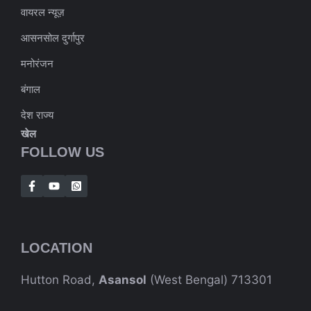
वायरल न्यूज़
आसनसोल दुर्गापुर
मनोरंजन
बंगाल
देश राज्य
खेल
FOLLOW US
LOCATION
Hutton Road,
Asansol
(West Bengal) 713301