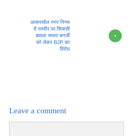
आसनसोल नगर निगम
में तस्वीर पर सियासी
बवाल! ममता बनर्जी
को लेकर BJP का
विरोध
Leave a comment
Comment