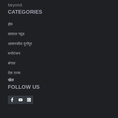
beyond.
CATEGORIES
होम
वायरल न्यूज़
आसनसोल दुर्गापुर
मनोरंजन
बंगाल
देश राज्य
खेल
FOLLOW US