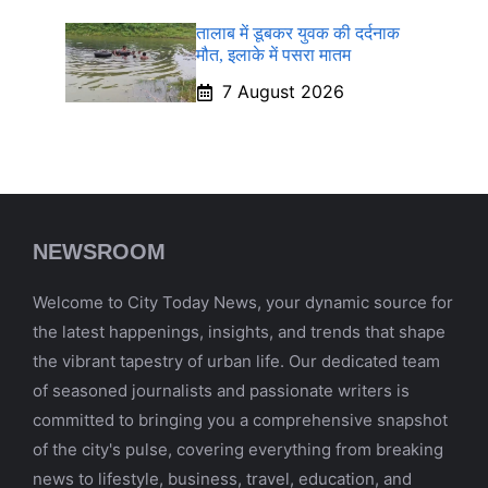
तालाब में डूबकर युवक की दर्दनाक
मौत, इलाके में पसरा मातम
7 August 2026
NEWSROOM
Welcome to City Today News, your dynamic source for
the latest happenings, insights, and trends that shape
the vibrant tapestry of urban life. Our dedicated team
of seasoned journalists and passionate writers is
committed to bringing you a comprehensive snapshot
of the city's pulse, covering everything from breaking
news to lifestyle, business, travel, education, and