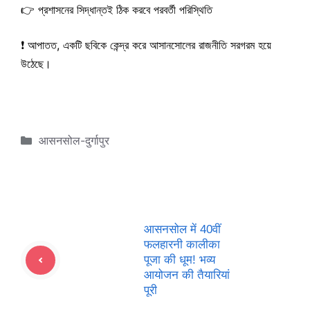
👉 প্রশাসনের সিদ্ধান্তই ঠিক করবে পরবর্তী পরিস্থিতি
❗ আপাতত, একটি ছবিকে কেন্দ্র করে আসানসোলের রাজনীতি সরগরম হয়ে
উঠেছে।
Categories
आसनसोल-दुर्गापुर
आसनसोल में 40वीं
फलहारनी कालीका
पूजा की धूम! भव्य
आयोजन की तैयारियां
पूरी