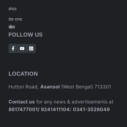
बंगाल
देश राज्य
खेल
FOLLOW US
LOCATION
Hutton Road,
Asansol
(West Bengal) 713301
Contact us
for any news & advertisements at
8617477001/
9241411104
/
0341-3526049