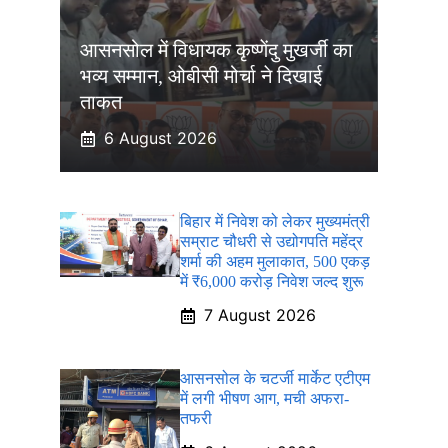
आसनसोल में विधायक कृष्णेंदु मुखर्जी का
भव्य सम्मान, ओबीसी मोर्चा ने दिखाई
ताकत
6 August 2026
बिहार में निवेश को लेकर मुख्यमंत्री
सम्राट चौधरी से उद्योगपति महेंद्र
शर्मा की अहम मुलाकात, 500 एकड़
में ₹6,000 करोड़ निवेश जल्द शुरू
7 August 2026
आसनसोल के चटर्जी मार्केट एटीएम
में लगी भीषण आग, मची अफरा-
तफरी