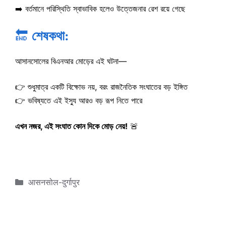
➡️ বর্তমানে পরিস্থিতি স্বাভাবিক হলেও উত্তেজনার রেশ রয়ে গেছে
🔚
শেষকথা:
আসানসোলের বিএনআর মোড়ের এই ঘটনা—
👉 শুধুমাত্র একটি বিক্ষোভ নয়, বরং রাজনৈতিক সংঘাতের বড় ইঙ্গিত
👉 ভবিষ্যতে এই ইস্যু আরও বড় রূপ নিতে পারে
এখন নজর, এই সংঘাত কোন দিকে মোড় নেয়!
🚨
Categories
आसनसोल-दुर्गापुर